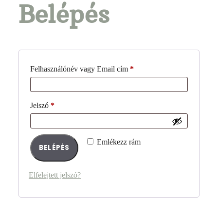
Belépés
Felhasználónév vagy Email cím
*
Jelszó
*
Emlékezz rám
BELÉPÉS
Elfelejtett jelszó?