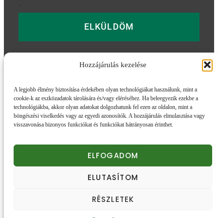
.
ELKÜLDÖM
Hozzájárulás kezelése
További információk
A legjobb élmény biztosítása érdekében olyan technológiákat használunk, mint a
cookie-k az eszközadatok tárolására és/vagy eléréséhez. Ha beleegyezik ezekbe a
Adatvédelmi tájékozató
Impresszum
ÁSZF
technológiákba, akkor olyan adatokat dolgozhatunk fel ezen az oldalon, mint a
Szállítás és Fizetés
böngészési viselkedés vagy az egyedi azonosítók. A hozzájárulás elmulasztása vagy
visszavonása bizonyos funkciókat és funkciókat hátrányosan érinthet.
eskudjvelunk.hu
ELFOGADOM
© 2026. Minden jog fenntartva.
ELUTASÍTOM
Honlapunk sütiket (cookie) használ.
Részletek
RÉSZLETEK
Elfogadom