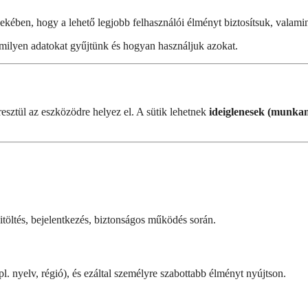
kében, hogy a lehető legjobb felhasználói élményt biztosítsuk, valamin
, milyen adatokat gyűjtünk és hogyan használjuk azokat.
resztül az eszközödre helyez el. A sütik lehetnek
ideiglenesek (munkam
itöltés, bejelentkezés, biztonságos működés során.
l. nyelv, régió), és ezáltal személyre szabottabb élményt nyújtson.