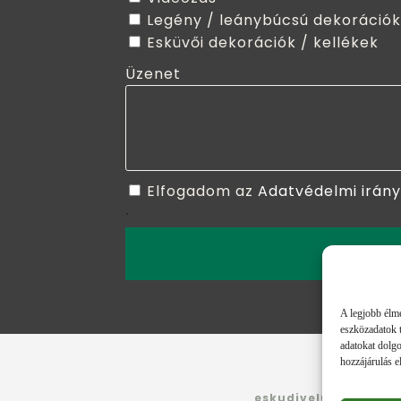
Legény / leánybúcsú dekorációk
Esküvői dekorációk / kellékek
Üzenet
Elfogadom az
Adatvédelmi irán
.
ELKÜLD
A legjobb élmé
eszközadatok t
adatokat dolgo
hozzájárulás e
eskudjvelunk.hu