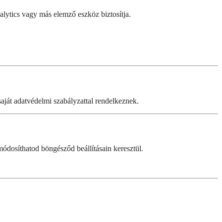
alytics vagy más elemző eszköz biztosítja.
saját adatvédelmi szabályzattal rendelkeznek.
módosíthatod böngésződ beállításain keresztül.