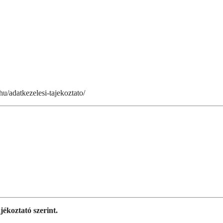
.hu/adatkezelesi-tajekoztato/
jékoztató szerint.