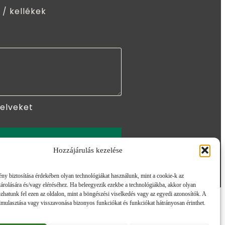
 / kellékek
yelveket
ÖM
Hozzájárulás kezelése
ny biztosítása érdekében olyan technológiákat használunk, mint a cookie-k az
árolására és/vagy eléréséhez. Ha beleegyezik ezekbe a technológiákba, akkor olyan
zhatunk fel ezen az oldalon, mint a böngészési viselkedés vagy az egyedi azonosítók. A
lmulasztása vagy visszavonása bizonyos funkciókat és funkciókat hátrányosan érinthet.