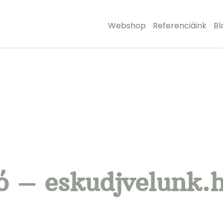
Webshop
Referenciáink
Bl
ó – eskudjvelunk.