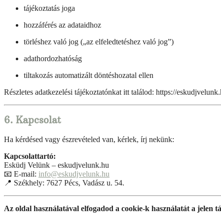
tájékoztatás joga
hozzáférés az adataidhoz
törléshez való jog („az elfeledtetéshez való jog”)
adathordozhatóság
tiltakozás automatizált döntéshozatal ellen
Részletes adatkezelési tájékoztatónkat itt találod: https://eskudjvelunk
6. Kapcsolat
Ha kérdésed vagy észrevételed van, kérlek, írj nekünk:
Kapcsolattartó:
Esküdj Velünk – eskudjvelunk.hu
📧 E-mail:
info@eskudjvelunk.hu
📍 Székhely: 7627 Pécs, Vadász u. 54.
Az oldal használatával elfogadod a cookie-k használatát a jelen tá