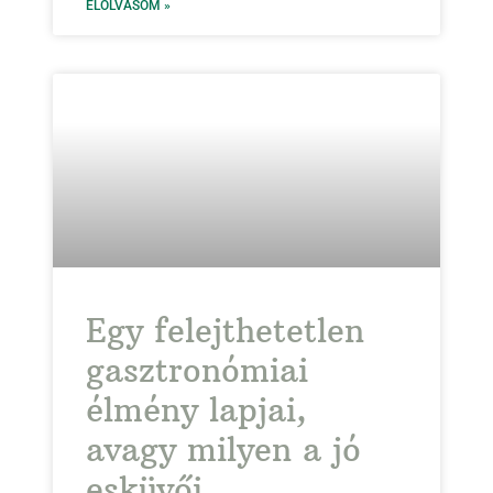
ELOLVASOM »
Egy felejthetetlen
gasztronómiai
élmény lapjai,
avagy milyen a jó
esküvői