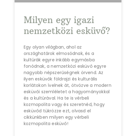
Milyen egy igazi
nemzetközi esküvő?
Egy olyan világban, ahol az
országhatárok elmosódnak, és a
kultúrák egyre inkább egymásba
fonódnak, a nemzetközi esküvő egyre
nagyobb népszerűségnek örvend. Az
ilyen esküvők földrajzi és kulturális
korlátokon ívelnek át, ötvözve a modern
esküvői szemléletet a hagyományokkal
és a kultúrával. Ha te is vérbeli
kozmopolita vagy és szeretnéd, hogy
esküvőd tükrözze ezt, olvasd el
cikkünkben milyen egy vérbeli
kozmopolita esküvő!