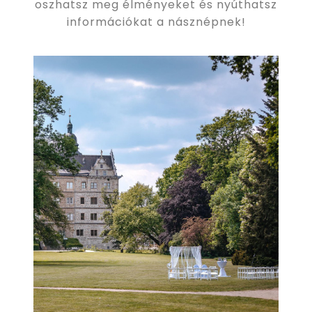
oszhatsz meg élményeket és nyúthatsz
információkat a násznépnek!