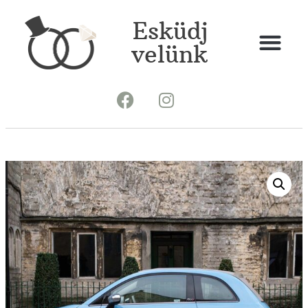
Esküdj
velünk
Gépjármű dekoráció