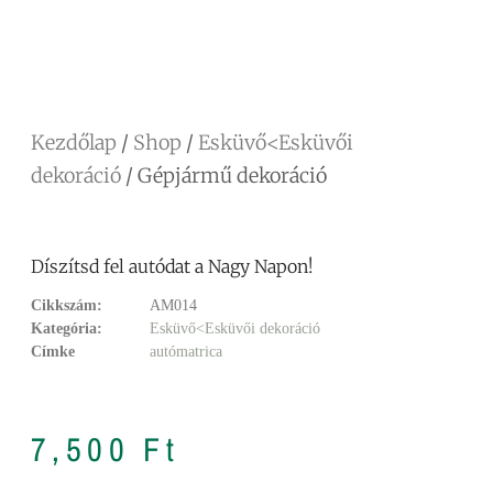
Facebook
Messenger
X
Copy
Email
Ossza
Link
meg
Kezdőlap
/
Shop
/
Esküvő<Esküvői
dekoráció
/ Gépjármű dekoráció
Díszítsd fel autódat a Nagy Napon!
Cikkszám:
AM014
Kategória:
Esküvő<Esküvői dekoráció
Címke
autómatrica
7,500
Ft