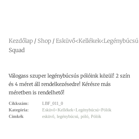
Facebook
Messenger
X
Copy
Email
Ossza
Link
meg
Kezdőlap
/
Shop
/
Esküvő<Kellékek<Legénybúcsú
Squad
Válogass szuper legénybúcsús pólóink közül! 2 szín
és 4 méret áll rendelkezésedre! Kérésre más
méretben is rendelhető!
Cikkszám:
LBF_011_0
Kategória:
Esküvő<Kellékek<Legénybúcsú<Pólók
Címkék
esküvő
,
legénybúcsú
,
póló
,
Pólók