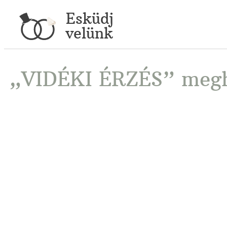
Esküdj
velünk
„VIDÉKI ÉRZÉS” meg