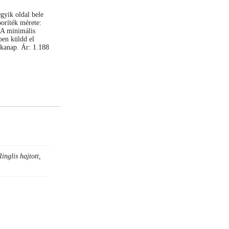
yik oldal bele
boríték mérete:
 A minimális
ben küldd el
nkanap. Ár: 1.188
inglis hajtott,