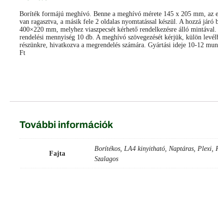
Boríték formájú meghívó. Benne a meghívó mérete 145 x 205 mm, az eg
van ragasztva, a másik fele 2 oldalas nyomtatással készül. A hozzá járó 
400×220 mm, melyhez viaszpecsét kérhető rendelkezésre álló mintával.
rendelési mennyiség 10 db. A meghívó szövegezését kérjük, külön levél
részünkre, hivatkozva a megrendelés számára. Gyártási ideje 10-12 mu
Ft
Facebook
Messenger
X
Copy
Email
Ossza
Link
meg
További információk
Borítékos, LA4 kinyitható, Naptáras, Plexi, R
Fajta
Szalagos