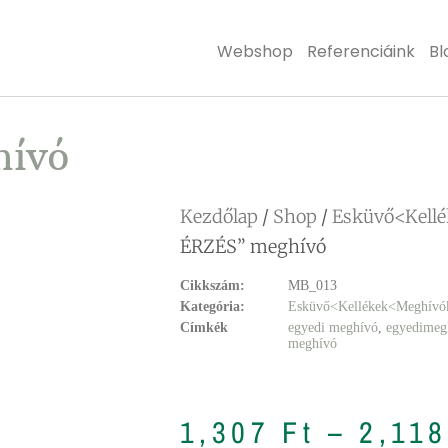
Webshop
Referenciáink
Bl
hívó
Kezdőlap
/
Shop
/
Esküvő<Kell
ÉRZÉS” meghívó
Cikkszám:
MB_013
Kategória:
Esküvő<Kellékek<Meghívó
Címkék
egyedi meghívó
,
egyedimeg
meghívó
1,307
Ft
–
2,11