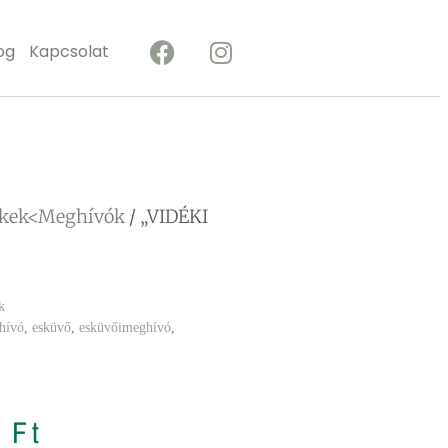
og
Kapcsolat
ékek<Meghívók
/ „VIDÉKI
k
hívó
,
esküvő
,
esküvőimeghívó
,
8
Ft