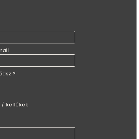
mail
ődsz:?
 / kellékek