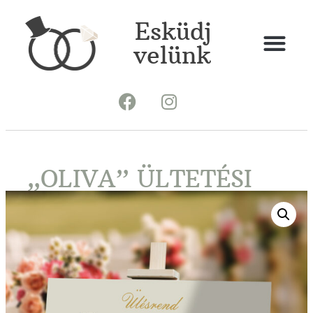
Esküdj
velünk
„OLIVA” ÜLTETÉSI
REND