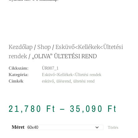
Facebook
Messenger
X
Copy
Email
Ossza
Link
meg
Kezdőlap
/
Shop
/
Esküvő<Kellékek<Ültetési
rendek
/ „OLIVA” ÜLTETÉSI REND
Cikkszám:
ÜR007_1
Kategória:
Esküvő<Kellékek<Ültetési rendek
Címkék
esküvő
,
ülésrend
,
ültetési rend
21,780
Ft
–
35,090
Ft
Méret
Törlés