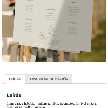
LEÍRÁS
TOVÁBBI INFORMÁCIÓK
Leírás
5mm vastag habosított műanyag tábla, nyomtatott fóliával ellátva.
Gyártási idő: 6-8 munkanap.