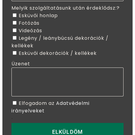
Melyik szolgáltatásunk után érdeklődsz:?
Esküvői honlap
Fotózás
Videózás
Legény / leánybúcsú dekorációk /
kellékek
Esküvői dekorációk / kellékek
Üzenet
Elfogadom az
Adatvédelmi
irányelveket
.
ELKÜLDÖM