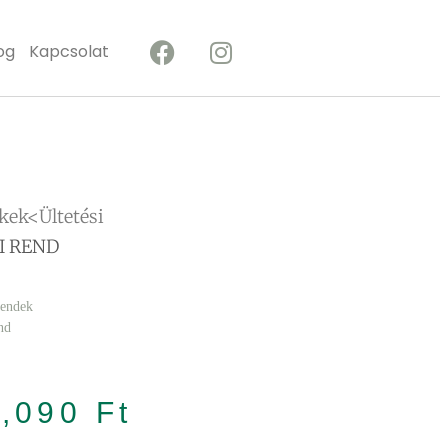
og
Kapcsolat
kek<Ültetési
I REND
rendek
end
5,090
Ft