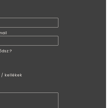
mail
ődsz:?
 / kellékek