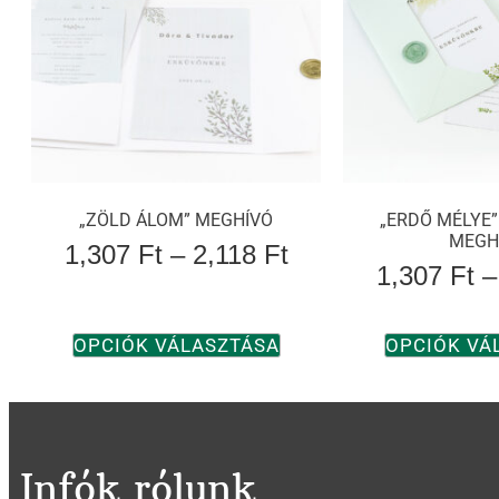
„ZÖLD ÁLOM” MEGHÍVÓ
„ERDŐ MÉLYE”
MEGH
1,307
Ft
–
2,118
Ft
1,307
Ft
–
OPCIÓK VÁLASZTÁSA
OPCIÓK VÁ
Infók rólunk