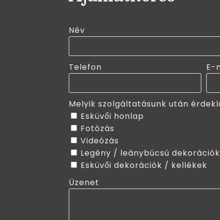
Név
Telefon
E-
Melyik szolgáltatásunk után érdekl
Esküvői honlap
Fotózás
Videózás
Legény / leánybúcsú dekorációk
Esküvői dekorációk / kellékek
Üzenet