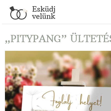
Esküdj
velünk
„PITYPANG” ÜLTETÉ