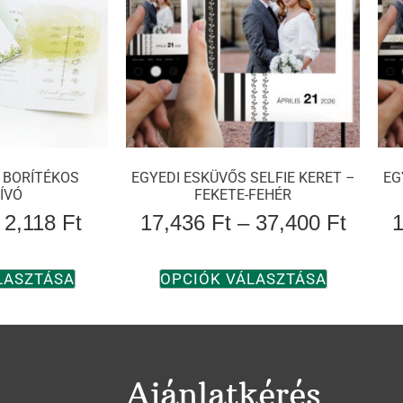
 BORÍTÉKOS
EGYEDI ESKÜVŐS SELFIE KERET –
EG
ÍVÓ
FEKETE-FEHÉR
2,118
Ft
17,436
Ft
–
37,400
Ft
LASZTÁSA
OPCIÓK VÁLASZTÁSA
Ajánlatkérés