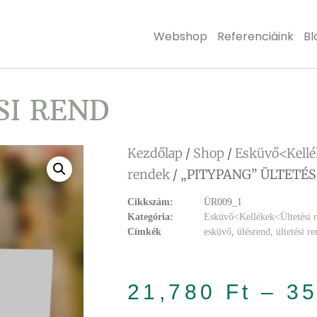
Webshop
Referenciáink
Bl
SI REND
Kezdőlap
/
Shop
/
Esküvő<Kellé
rendek
/ „PITYPANG” ÜLTETÉS
Cikkszám:
ÜR009_1
Kategória:
Esküvő<Kellékek<Ültetési 
Címkék
esküvő
,
ülésrend
,
ültetési r
21,780
Ft
–
3