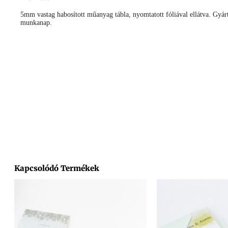
5mm vastag habosított műanyag tábla, nyomtatott fóliával ellátva. Gyárt
munkanap.
Facebook
Messenger
X
Copy
Email
Ossza
Link
meg
Kapcsolódó Termékek