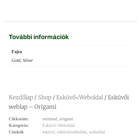
Facebook
Messenger
X
Copy
Email
Ossza
Link
meg
További információk
Fajta
Gold, Silver
Kezdőlap
/
Shop
/
Esküvő<Weboldal
/ Esküvői
weblap – Origami
Cikkszám:
minimal_origami
Kategória:
Esküvő<Weboldal
Címkék
esküvő
,
esküvőiweboldal
,
weboldal