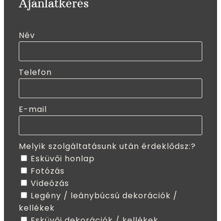
Ajánlatkérés
Név
Telefon
E-mail
Melyik szolgáltatásunk után érdeklődsz:?
Esküvői honlap
Fotózás
Videózás
Legény / leánybúcsú dekorációk /
kellékek
Esküvői dekorációk / kellékek