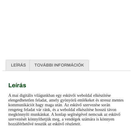
LEÍRÁS
TOVÁBBI INFORMÁCIÓK
Leírás
A mai digitális világunkban egy esküvői weboldal elkészítése
elengedhetetlen feladat, amely gyönyörű emlékeket és stressz mentes
kommunikációt hagy maga után. Az esküvő szervezése során
rengeteg feladat vár ránk, és a weboldal elkészítése hosszú távon
megkönnyíti munkánkat. A honlap segítségével nemcsak az esküvő
szervezését könnyíthetjük meg, a vendégek számára is könnyen
hozzáférhetővé tesszük az esküvő részleteit.