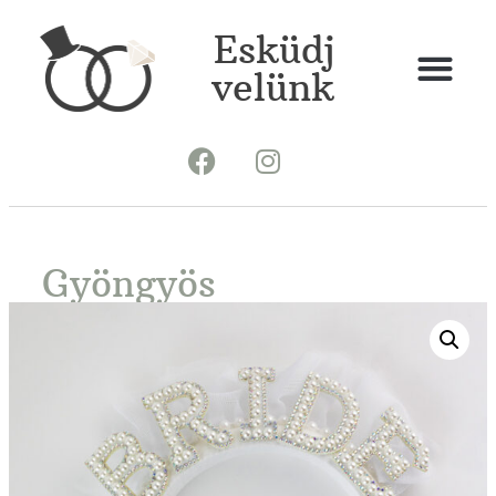
Esküdj
velünk
Gyöngyös
menyasszonyi hajráf