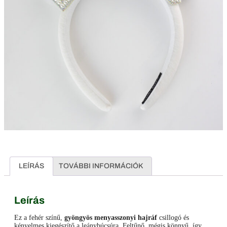
LEÍRÁS
TOVÁBBI INFORMÁCIÓK
Leírás
Ez a fehér színű,
gyöngyös menyasszonyi hajráf
csillogó és
kényelmes kiegészítő a leánybúcsúra. Feltűnő, mégis könnyű, így