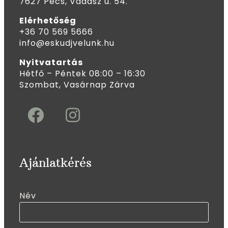
7627 Pécs, Vadász u. 54.
Elérhetőség
+36 70 569 5666
info@eskudjvelunk.hu
Nyitvatartás
Hétfő – Péntek 08:00 – 16:30
Szombat, Vasárnap Zárva
Ajánlatkérés
Név