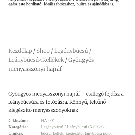
egész este hordható. Ideális fotózáshoz, bulira és ajándékba is.
Facebook
Messenger
X
Copy
Email
Ossza
Link
meg
Kezdőlap
/
Shop
/
Legénybúcsú /
Leánybúcsú<Kellékek
/ Gyöngyös
menyasszonyi hajráf
Gyöngyös menyasszonyi hajráf – csillogó fejdísz a
leánybúcsúra és fotózásra. Könnyű, feltűnő
kiegészítő menyasszonyoknak.
Cikkszám:
HAJ001
Kategória:
Legénybúcsú / Leánybúcsú<Kellékek
Címkék
búcsú
,
kellék
,
kiegészítő
,
lánybúcsú póló
,