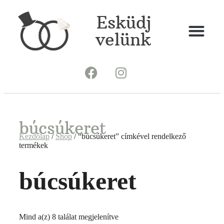
Esküdj
velünk
búcsúkeret
Kezdőlap
/
Shop
/ “búcsúkeret” címkével rendelkező
termékek
búcsúkeret
Mind a(z) 8 találat megjelenítve