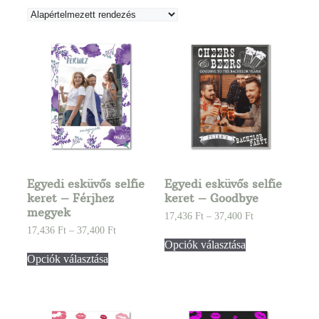
Egyedi esküvős selfie
Egyedi esküvős selfie
keret – Férjhez
keret – Goodbye
megyek
17,436
Ft
–
37,400
Ft
17,436
Ft
–
37,400
Ft
Opciók választása
Opciók választása