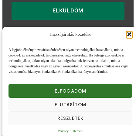
ELKÜLDÖM
Hozzájárulás kezelése
További információk
A legjobb élmény biztosítása érdekében olyan technológiákat használunk, mint a
cookie-k az eszközadatok tárolására és/vagy eléréséhez. Ha beleegyezik ezekbe a
Adatvédelmi tájékozató
Impresszum
ÁSZF
technológiákba, akkor olyan adatokat dolgozhatunk fel ezen az oldalon, mint a
Szállítás és Fizetés
böngészési viselkedés vagy az egyedi azonosítók. A hozzájárulás elmulasztása vagy
visszavonása bizonyos funkciókat és funkciókat hátrányosan érinthet.
eskudjvelunk.hu
ELFOGADOM
© 2026. Minden jog fenntartva.
ELUTASÍTOM
Honlapunk sütiket (cookie) használ.
Részletek
RÉSZLETEK
Elfogadom
Privacy Statement