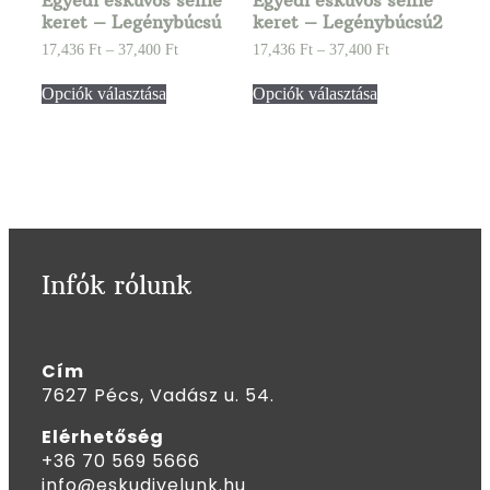
keret – Legénybúcsú
keret – Legénybúcsú2
17,436
Ft
–
37,400
Ft
17,436
Ft
–
37,400
Ft
Opciók választása
Opciók választása
Infók rólunk
Cím
7627 Pécs, Vadász u. 54.
Elérhetőség
+36 70 569 5666
info@eskudjvelunk.hu