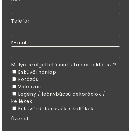
Telefon
E-mail
Melyik szolgáltatásunk után érdeklődsz:?
Esküvői honlap
Fotózás
Videózás
Legény / leánybúcsú dekorációk /
kellékek
Esküvői dekorációk / kellékek
Üzenet