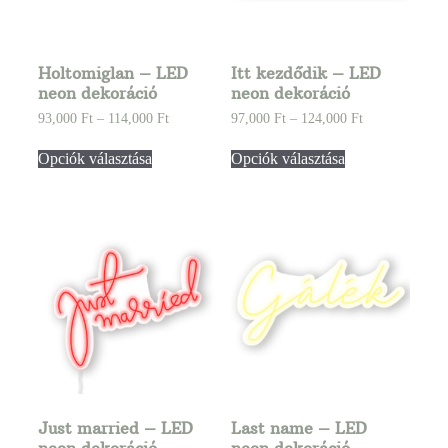
Holtomiglan – LED
Itt kezdődik – LED
neon dekoráció
neon dekoráció
93,000
Ft
–
114,000
Ft
97,000
Ft
–
124,000
Ft
Opciók választása
Opciók választása
Just married – LED
Last name – LED
neon dekoráció
neon dekoráció