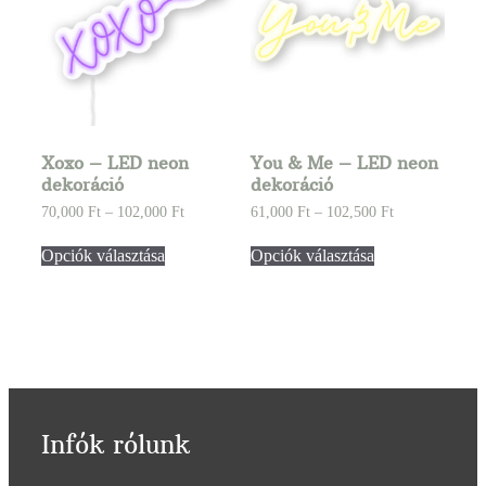
Xoxo – LED neon
You & Me – LED neon
dekoráció
dekoráció
70,000
Ft
–
102,000
Ft
61,000
Ft
–
102,500
Ft
Opciók választása
Opciók választása
Infók rólunk