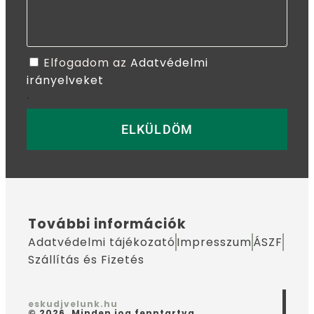
Elfogadom az
Adatvédelmi
irányelveket
.
ELKÜLDÖM
További információk
Adatvédelmi tájékozató
Impresszum
ÁSZF
Szállítás és Fizetés
eskudjvelunk.hu
© 2026. Minden jog fenntartva.