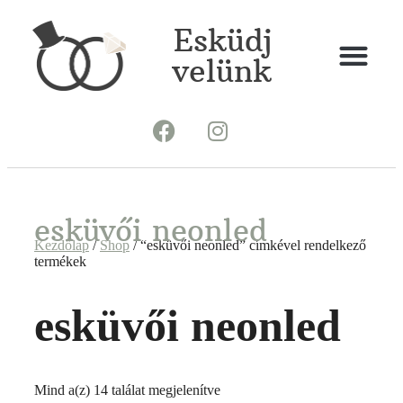
Esküdj
velünk
esküvői neonled
Kezdőlap
/
Shop
/ “esküvői neonled” címkével rendelkező
termékek
esküvői neonled
Mind a(z) 14 találat megjelenítve