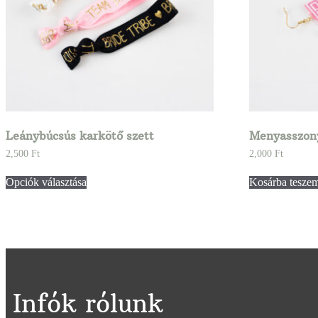
Leánybúcsús karkötő szett
Menyasszony
2,500
Ft
2,000
Ft
Opciók választása
Kosárba tesze
Infók rólunk