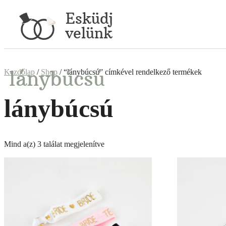
Esküdj
velünk
lánybúcsú
Kezdőlap
/
Shop
/ “lánybúcsú” címkével rendelkező termékek
lánybúcsú
Mind a(z) 3 találat megjelenítve