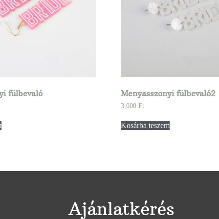
i fülbevaló
Menyasszonyi fülbevaló2
3,000
Ft
m
Kosárba teszem
Ajánlatkérés