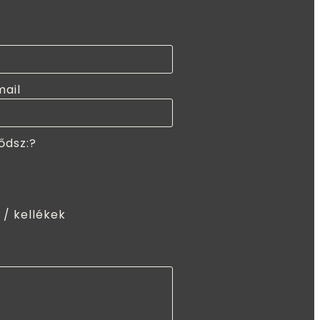
mail
ődsz:?
 / kellékek