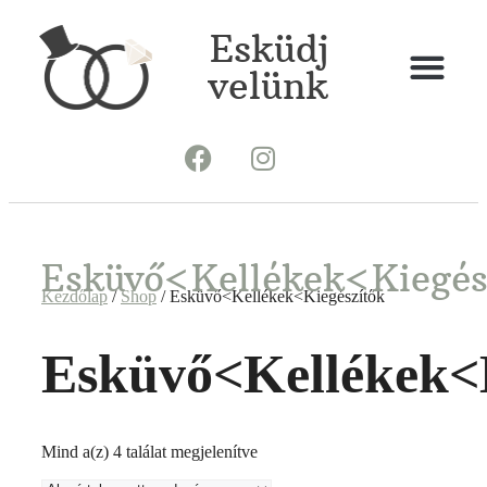
Esküdj
velünk
Esküvő<Kellékek<Kiegés
Kezdőlap
/
Shop
/ Esküvő<Kellékek<Kiegészítők
Esküvő<Kellékek<K
Mind a(z) 4 találat megjelenítve