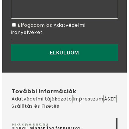
Elfogadom az
Adatvédelmi
irányelveket
.
ELKÜLDÖM
További információk
Adatvédelmi tájékozató
Impresszum
ÁSZF
Szállítás és Fizetés
eskudjvelunk.hu
© 2026. Minden jog fenntartva.