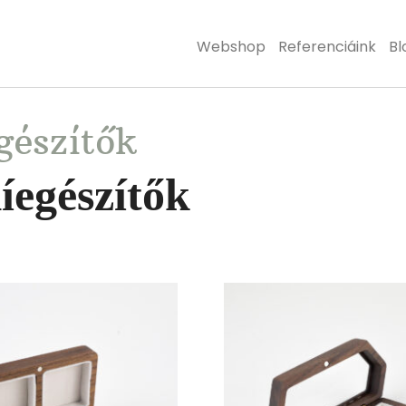
Webshop
Referenciáink
Bl
gészítők
egészítők