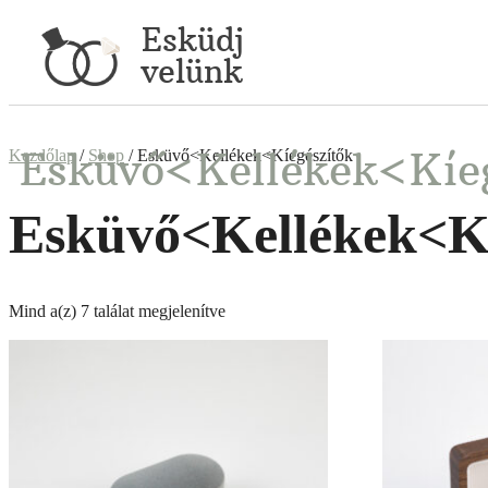
Esküdj
velünk
Esküvő<Kellékek<Kíe
Kezdőlap
/
Shop
/ Esküvő<Kellékek<Kíegészítők
Esküvő<Kellékek<Kí
Mind a(z) 7 találat megjelenítve