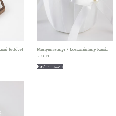
tszó fedővel
Menyasszonyi / koszorúslány kosár
5,500
Ft
Kosárba teszem