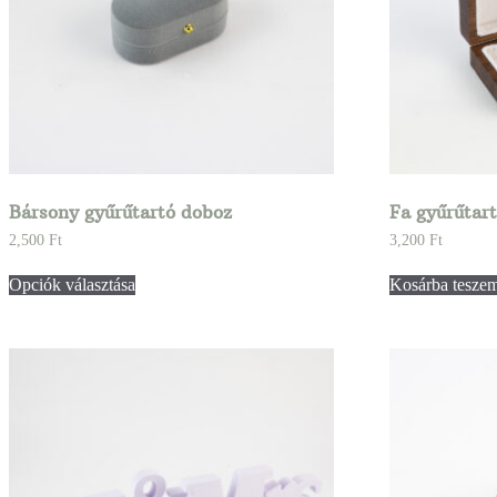
Bársony gyűrűtartó doboz
Fa gyűrűtar
2,500
Ft
3,200
Ft
Opciók választása
Kosárba tesze