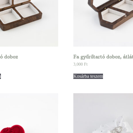
tó doboz
Fa gyűrűtartó doboz, átlá
3,000
Ft
m
Kosárba teszem