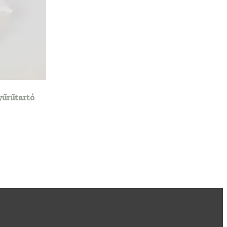
yűrűtartó