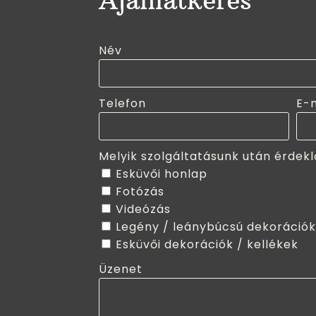
Ajánlatkérés
Név
Telefon
E-
Melyik szolgáltatásunk után érdekl
Esküvői honlap
Fotózás
Videózás
Legény / leánybúcsú dekorációk
Esküvői dekorációk / kellékek
Üzenet