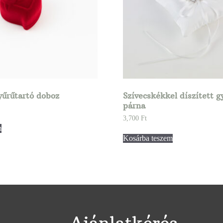
yűrűtartó doboz
Szívecskékkel díszített g
párna
3,700
Ft
m
Kosárba teszem