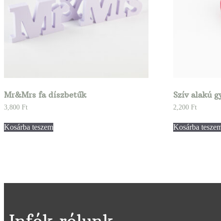
Mr&Mrs fa díszbetűk
Szív alakú g
3,800
Ft
2,200
Ft
Kosárba teszem
Kosárba tesze