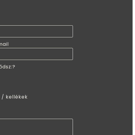
mail
ődsz:?
 / kellékek