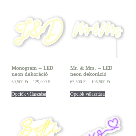
Monogram – LED
Mr. & Mrs. – LED
neon dekoráció
neon dekoráció
69,500
Ft
–
129,000
Ft
65,500
Ft
–
106,500
Ft
Opciók választása
Opciók választása