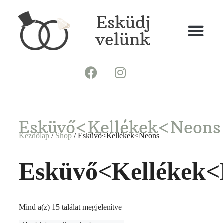
Esküdj
velünk
Esküvő<Kellékek<Neons
Kezdőlap
/
Shop
/ Esküvő<Kellékek<Neons
Esküvő<Kellékek<
Mind a(z) 15 találat megjelenítve