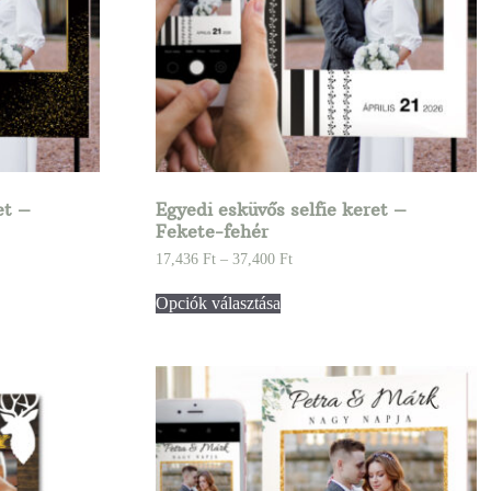
et –
Egyedi esküvős selfie keret –
Fekete-fehér
17,436
Ft
–
37,400
Ft
Opciók választása