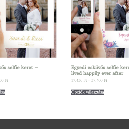
ős selfie keret –
Egyedi esküvős selfie ker
lived happily ever after
400
Ft
17,436
Ft
–
37,400
Ft
ása
Opciók választása