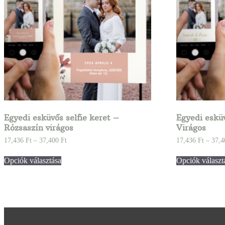
Egyedi esküvős selfie keret –
Egyedi esküv
Rózsaszín virágos
Virágos
17,436
Ft
–
37,400
Ft
17,436
Ft
–
37,
Opciók választása
Opciók választ