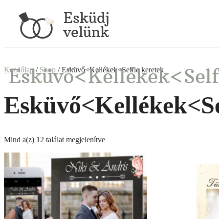
Esküdj
velünk
Esküvő<Kellékek<Self
Kezdőlap
/
Shop
/ Esküvő<Kellékek<Selfie keretek
Esküvő<Kellékek<Sel
Mind a(z) 12 találat megjelenítve