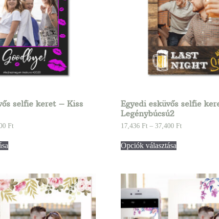
ős selfie keret – Kiss
Egyedi esküvős selfie ker
Legénybúcsú2
400
Ft
17,436
Ft
–
37,400
Ft
ása
Opciók választása