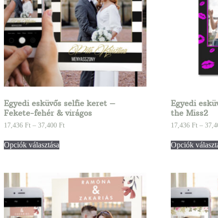
Egyedi esküvős selfie keret –
Egyedi esküv
Fekete-fehér & virágos
the Miss2
17,436
Ft
–
37,400
Ft
17,436
Ft
–
37,
Opciók választása
Opciók választ