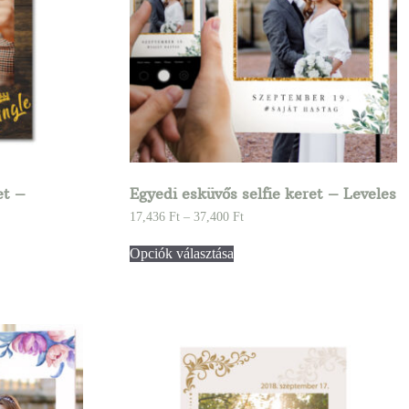
et –
Egyedi esküvős selfie keret – Leveles
17,436
Ft
–
37,400
Ft
Opciók választása