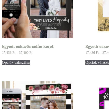
Egyedi esküvős selfie keret
Egyedi esküv
17,436
Ft
–
37,400
Ft
17,436
Ft
–
37,
Opciók választása
Opciók választ