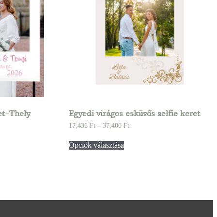
et-Thely
Egyedi virágos esküvős selfie keret
17,436
Ft
–
37,400
Ft
Opciók választása