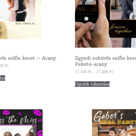
ős selfie keret – Arany
Egyedi esküvős selfie ker
Fekete-arany
400
Ft
17,436
Ft
–
37,400
Ft
ása
Opciók választása