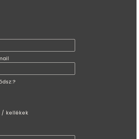
mail
ődsz:?
 / kellékek