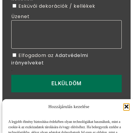
Esküvői dekorációk / kellékek
Üzenet
Elfogadom az
Adatvédelmi
irányelveket
.
ELKÜLDÖM
Hozzájárulás kezelése
További információk
A legjobb élmény biztosítása érdekében olyan technológiákat használunk, mint a
cookie-k az eszközadatok tárolására és/vagy eléréséhez. Ha beleegyezik ezekbe a
Adatvédelmi tájékozató
Impresszum
ÁSZF
technológiákba, akkor olyan adatokat dolgozhatunk fel ezen az oldalon, mint a