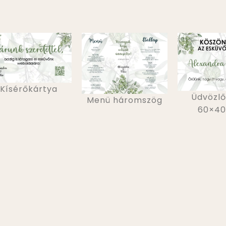
Kísérőkártya
Üdvözlő
Menü háromszög
60×4