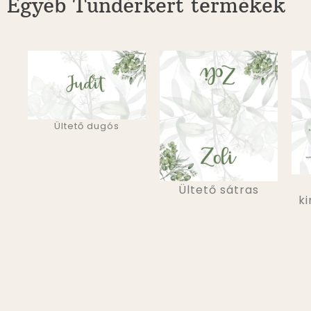
Egyéb Tündérkert termékek
Ültető dugós
Ültető sátras
ki