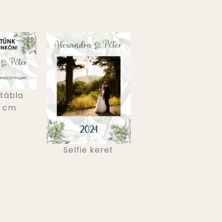
tábla
0 cm
Selfie keret