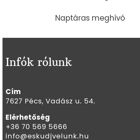
Naptáras meghívó
Infók rólunk
Cím
7627 Pécs, Vadász u. 54.
Elérhetőség
+36 70 569 5666
info@eskudjvelunk.hu