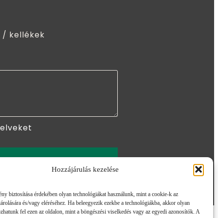
 / kellékek
yelveket
ÖM
Hozzájárulás kezelése
ny biztosítása érdekében olyan technológiákat használunk, mint a cookie-k az
árolására és/vagy eléréséhez. Ha beleegyezik ezekbe a technológiákba, akkor olyan
zhatunk fel ezen az oldalon, mint a böngészési viselkedés vagy az egyedi azonosítók. A