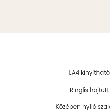
LA4 kinyithat
Ringlis hajto
Középen nyíló sza