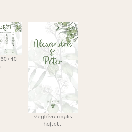
 60×40
m
Meghívó ringlis
hajtott