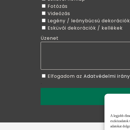
Fotózás
Videózás
Legény / leánybúcsú dekorációk
Esküvői dekorációk / kellékek
Üzenet
Elfogadom az
Adatvédelmi irán
.
ELKÜLD
A legjobb élmé
eszközadatok t
adatokat dolgo