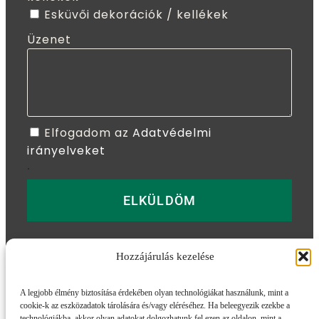
Esküvői dekorációk / kellékek
Üzenet
Elfogadom az
Adatvédelmi
irányelveket
.
ELKÜLDÖM
Hozzájárulás kezelése
További információk
A legjobb élmény biztosítása érdekében olyan technológiákat használunk, mint a
cookie-k az eszközadatok tárolására és/vagy eléréséhez. Ha beleegyezik ezekbe a
Adatvédelmi tájékozató
Impresszum
ÁSZF
technológiákba, akkor olyan adatokat dolgozhatunk fel ezen az oldalon, mint a