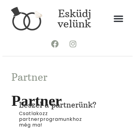
Esküdj
velünk
Partner
Partner
Leszel a partnerünk?
Csatlakozz
partnerprogramunkhoz
még ma!