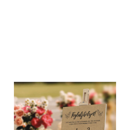
vásárlást eredményez.
Nincs rejtett költség – tiszta és
átlátható együttműködési modell.