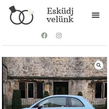
Esküdj
velünk
Gépjármű dekoráció