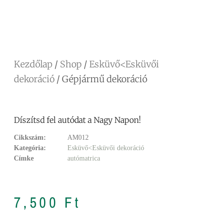
Facebook
Messenger
X
Copy
Email
Ossza
Link
meg
Kezdőlap
/
Shop
/
Esküvő<Esküvői
dekoráció
/ Gépjármű dekoráció
Díszítsd fel autódat a Nagy Napon!
Cikkszám:
AM012
Kategória:
Esküvő<Esküvői dekoráció
Címke
autómatrica
7,500
Ft