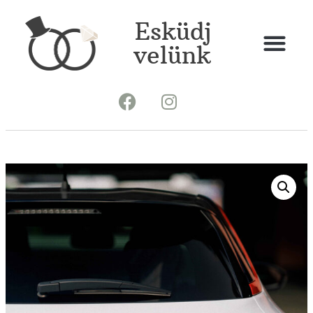
Esküdj
velünk
Gépjármű dekoráció