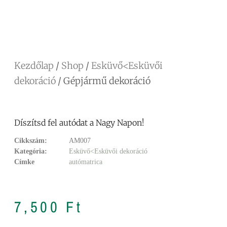
Facebook
Messenger
X
Copy
Email
Ossza
Link
meg
Kezdőlap
/
Shop
/
Esküvő<Esküvői
dekoráció
/ Gépjármű dekoráció
Díszítsd fel autódat a Nagy Napon!
Cikkszám:
AM007
Kategória:
Esküvő<Esküvői dekoráció
Címke
autómatrica
7,500
Ft