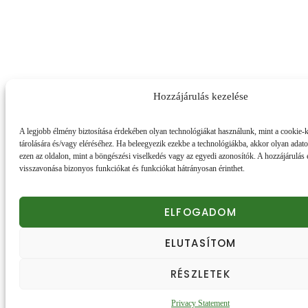
Hozzájárulás kezelése
A legjobb élmény biztosítása érdekében olyan technológiákat használunk, mint a cookie-
tárolására és/vagy eléréséhez. Ha beleegyezik ezekbe a technológiákba, akkor olyan adat
ezen az oldalon, mint a böngészési viselkedés vagy az egyedi azonosítók. A hozzájárulás
visszavonása bizonyos funkciókat és funkciókat hátrányosan érinthet.
ELFOGADOM
ELUTASÍTOM
Honlapunk sütiket (cookie) használ.
Részletek
RÉSZLETEK
Elfogadom
Privacy Statement