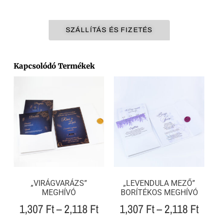
SZÁLLÍTÁS ÉS FIZETÉS
Kapcsolódó Termékek
„VIRÁGVARÁZS”
„LEVENDULA MEZŐ”
MEGHÍVÓ
BORÍTÉKOS MEGHÍVÓ
1,307
Ft
–
2,118
Ft
1,307
Ft
–
2,118
Ft