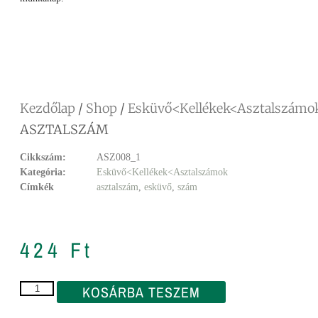
Facebook
Messenger
X
Copy
Email
Ossza
Link
meg
Kezdőlap
/
Shop
/
Esküvő<Kellékek<Asztalszámo
ASZTALSZÁM
Cikkszám:
ASZ008_1
Kategória:
Esküvő<Kellékek<Asztalszámok
Címkék
asztalszám
,
esküvő
,
szám
424
Ft
KOSÁRBA TESZEM