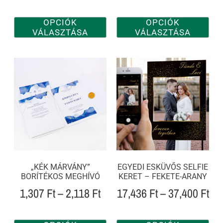
OPCIÓK
OPCIÓK
VÁLASZTÁSA
VÁLASZTÁSA
„KÉK MÁRVÁNY”
EGYEDI ESKÜVŐS SELFIE
BORÍTÉKOS MEGHÍVÓ
KERET – FEKETE-ARANY
1,307
Ft
–
2,118
Ft
17,436
Ft
–
37,400
Ft