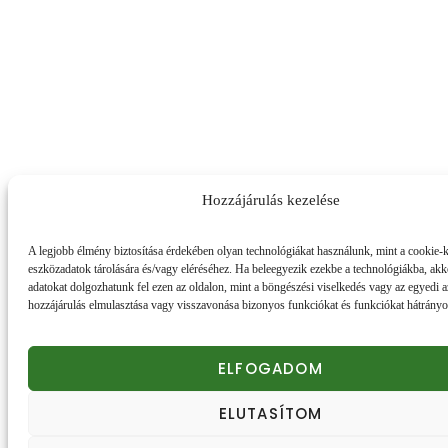
Hozzájárulás kezelése
A legjobb élmény biztosítása érdekében olyan technológiákat használunk, mint a cookie-k
eszközadatok tárolására és/vagy eléréséhez. Ha beleegyezik ezekbe a technológiákba, akk
adatokat dolgozhatunk fel ezen az oldalon, mint a böngészési viselkedés vagy az egyedi 
hozzájárulás elmulasztása vagy visszavonása bizonyos funkciókat és funkciókat hátrányos
ELFOGADOM
ELUTASÍTOM
Honlapunk sütiket (cookie) használ.
Részletek