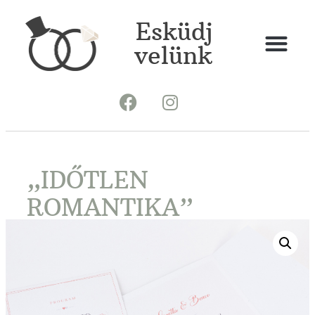
Esküdj
velünk
„IDŐTLEN
ROMANTIKA”
borítékos meghívó