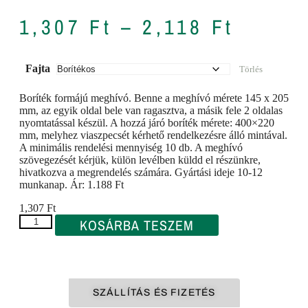
1,307
Ft
–
2,118
Ft
Fajta
Törlés
Boríték formájú meghívó. Benne a meghívó mérete 145 x 205
mm, az egyik oldal bele van ragasztva, a másik fele 2 oldalas
nyomtatással készül. A hozzá járó boríték mérete: 400×220
mm, melyhez viaszpecsét kérhető rendelkezésre álló mintával.
A minimális rendelési mennyiség 10 db. A meghívó
szövegezését kérjük, külön levélben küldd el részünkre,
hivatkozva a megrendelés számára. Gyártási ideje 10-12
munkanap. Ár: 1.188 Ft
1,307
Ft
KOSÁRBA TESZEM
SZÁLLÍTÁS ÉS FIZETÉS