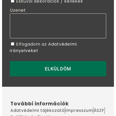
Esküvői dekorációk / kellékek
Üzenet
Elfogadom az
Adatvédelmi
irányelveket
.
ELKÜLDÖM
További információk
Adatvédelmi tájékozató
Impresszum
ÁSZF