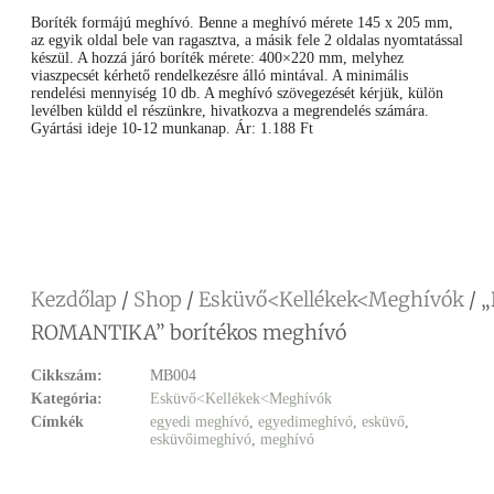
Boríték formájú meghívó. Benne a meghívó mérete 145 x 205 mm,
az egyik oldal bele van ragasztva, a másik fele 2 oldalas nyomtatással
készül. A hozzá járó boríték mérete: 400×220 mm, melyhez
viaszpecsét kérhető rendelkezésre álló mintával. A minimális
rendelési mennyiség 10 db. A meghívó szövegezését kérjük, külön
levélben küldd el részünkre, hivatkozva a megrendelés számára.
Gyártási ideje 10-12 munkanap. Ár: 1.188 Ft
Facebook
Messenger
X
Copy
Email
Ossza
Link
meg
Kezdőlap
/
Shop
/
Esküvő<Kellékek<Meghívók
/ 
ROMANTIKA” borítékos meghívó
Cikkszám:
MB004
Kategória:
Esküvő<Kellékek<Meghívók
Címkék
egyedi meghívó
,
egyedimeghívó
,
esküvő
,
esküvőimeghívó
,
meghívó