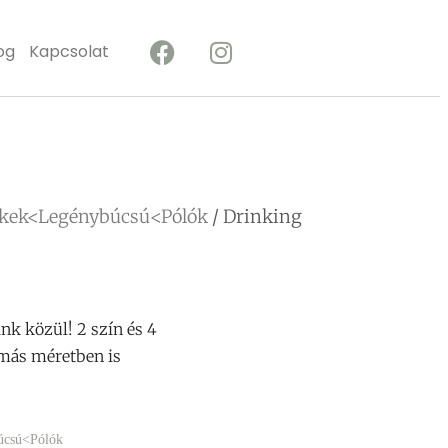
og
Kapcsolat
ékek<Legénybúcsú<Pólók
/ Drinking
nk közül! 2 szín és 4
 más méretben is
úcsú<Pólók