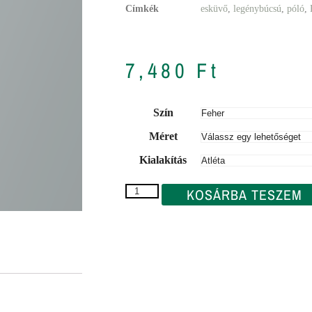
Címkék
esküvő
,
legénybúcsú
,
póló
,
7,480
Ft
Szín
Méret
Kialakítás
KOSÁRBA TESZEM