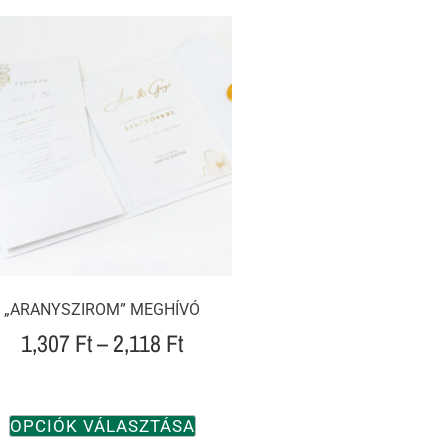
„ARANYSZIROM” MEGHÍVÓ
1,307
Ft
–
2,118
Ft
OPCIÓK VÁLASZTÁSA