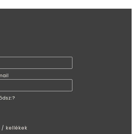
mail
ődsz:?
 / kellékek