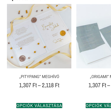
„PITYPANG” MEGHÍVÓ
„ORIGAMI”
1,307
Ft
–
2,118
Ft
1,307
Ft
–
OPCIÓK VÁLASZTÁSA
OPCIÓK VÁ