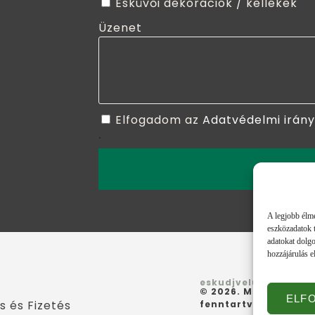
Esküvői dekorációk / kellékek
Üzenet
Elfogadom az
Adatvédelmi irán
.
ELKÜLD
A legjobb élmé
eszközadatok t
adatokat dolgo
hozzájárulás e
eskudjvelunk.hu
© 2026. Minden jog
ELF
ás és Fizetés
fenntartva.