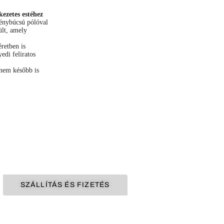
kezetes estéhez
génybúcsú pólóval
ült, amely
retben is
edi feliratos
anem később is
SZÁLLÍTÁS ÉS FIZETÉS