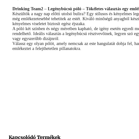
Drinking Team2
–
Legénybúcsú póló – Tökéletes választás egy emlé
Készültök a nagy nap előtti utolsó bulira? Egy stílusos és kényelmes le
még emlékezetesebbé tehetitek az estét. Kiváló minőségű anyagból kész
kényelmes viseletet biztosít egész éjszaka.
A póló két színben és négy méretben kapható, de igény esetén egyedi mé
rendelhető. Ideális választás a legénybúcsú résztvevőinek, legyen szó egy
vagy egyszerűbb dizájnról.
Válassz egy olyan pólót, amely nemcsak az este hangulatát dobja fel, h
emlékeztet a felejthetetlen pillanatokra.
Facebook
Messenger
X
Copy
Email
Ossza
Link
meg
Kapcsolódó Termékek