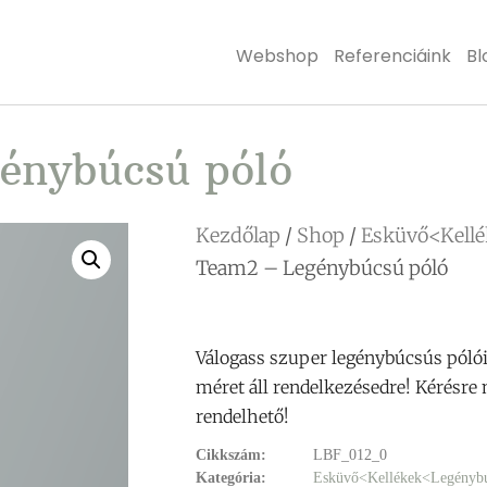
Webshop
Referenciáink
Bl
énybúcsú póló
Kezdőlap
/
Shop
/
Esküvő<Kell
Team2 – Legénybúcsú póló
Válogass szuper legénybúcsús pólói
méret áll rendelkezésedre! Kérésre
rendelhető!
Cikkszám:
LBF_012_0
Kategória:
Esküvő<Kellékek<Legényb