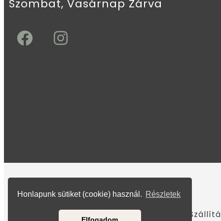
Szombat, Vasárnap Zárva
Honlapunk sütiket (cookie) használ.
Részletek
További információk
Adatvédelmi tájékozató
Impresszum
ÁSZF
Szállít
Elfogadom