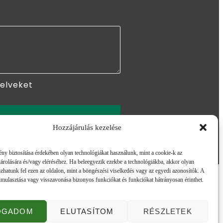
yelveket
ÖM
Hozzájárulás kezelése
ny biztosítása érdekében olyan technológiákat használunk, mint a cookie-k az
árolására és/vagy eléréséhez. Ha beleegyezik ezekbe a technológiákba, akkor olyan
zhatunk fel ezen az oldalon, mint a böngészési viselkedés vagy az egyedi azonosítók. A
lmulasztása vagy visszavonása bizonyos funkciókat és funkciókat hátrányosan érinthet.
OGADOM
ELUTASÍTOM
RÉSZLETEK