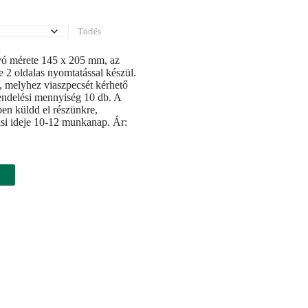
Törlés
vó mérete 145 x 205 mm, az
e 2 oldalas nyomtatással készül.
 melyhez viaszpecsét kérhető
rendelési mennyiség 10 db. A
en küldd el részünkre,
si ideje 10-12 munkanap. Ár: