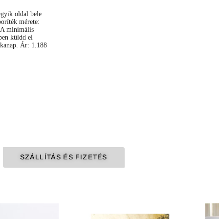
yik oldal bele
boríték mérete:
 A minimális
ben küldd el
nkanap. Ár: 1.188
SZÁLLÍTÁS ÉS FIZETÉS