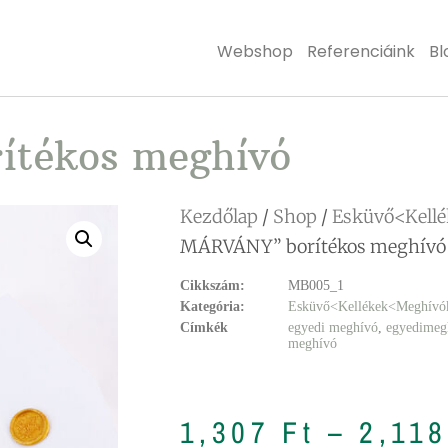
Webshop
Referenciáink
Bl
tékos meghívó
Kezdőlap
/
Shop
/
Esküvő<Kell
MÁRVÁNY” borítékos meghívó
Cikkszám:
MB005_1
Kategória:
Esküvő<Kellékek<Meghívó
Címkék
egyedi meghívó
,
egyedimeg
meghívó
1,307
Ft
–
2,11