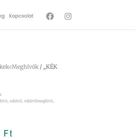
og
Kapcsolat
ékek<Meghívók
/ „KÉK
k
hívó
,
esküvő
,
esküvőimeghívó
,
8
Ft