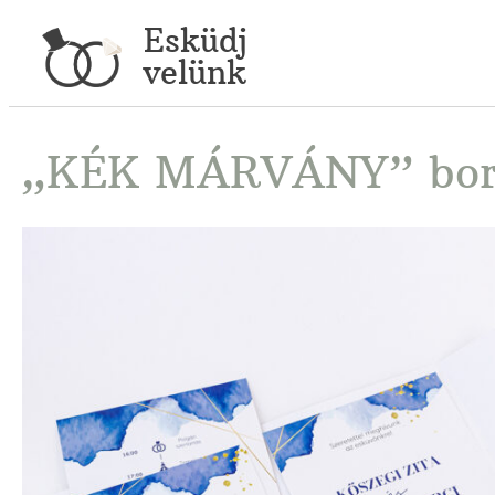
Esküdj
velünk
„KÉK MÁRVÁNY” borí