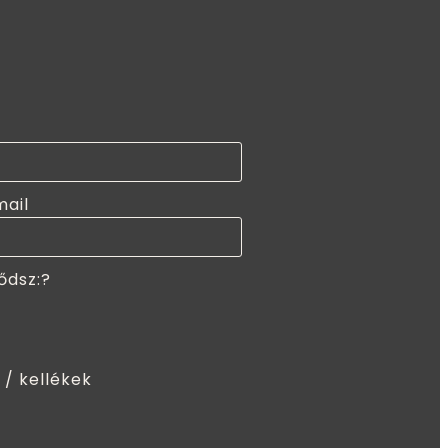
mail
ődsz:?
 / kellékek