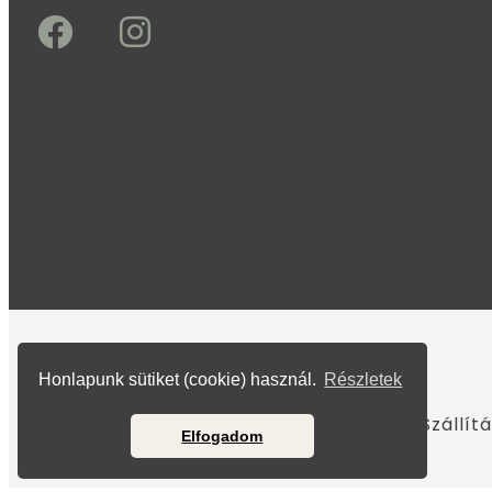
Honlapunk sütiket (cookie) használ.
Részletek
További információk
Adatvédelmi tájékozató
Impresszum
ÁSZF
Szállít
Elfogadom