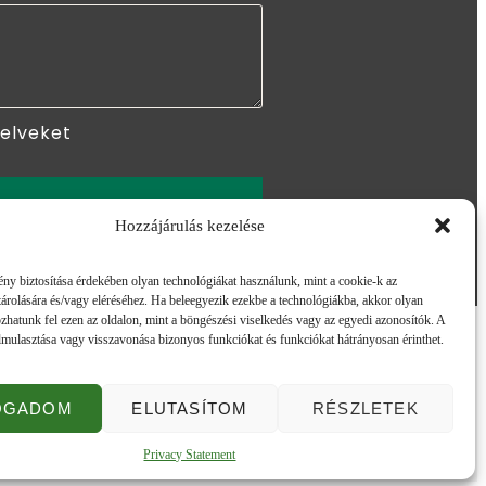
yelveket
ÖM
Hozzájárulás kezelése
ny biztosítása érdekében olyan technológiákat használunk, mint a cookie-k az
árolására és/vagy eléréséhez. Ha beleegyezik ezekbe a technológiákba, akkor olyan
zhatunk fel ezen az oldalon, mint a böngészési viselkedés vagy az egyedi azonosítók. A
lmulasztása vagy visszavonása bizonyos funkciókat és funkciókat hátrányosan érinthet.
OGADOM
ELUTASÍTOM
RÉSZLETEK
Privacy Statement