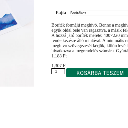
Fajta
Boríték formájú meghívó. Benne a meghí
egyik oldal bele van ragasztva, a másik fel
A hozzá járó boríték mérete: 400×220 mm,
rendelkezésre álló mintával. A minimális 
meghívó szövegezését kérjük, külön levélb
hivatkozva a megrendelés számára. Gyártá
1.188 Ft
1,307
Ft
KOSÁRBA TESZEM