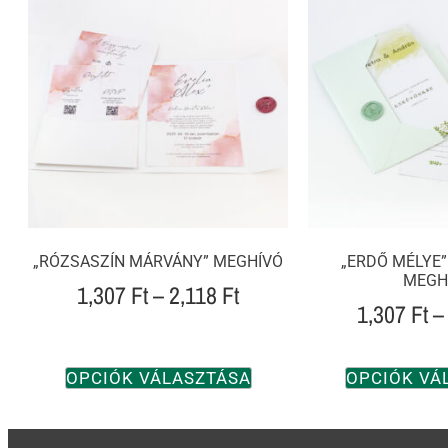
„RÓZSASZÍN MÁRVÁNY” MEGHÍVÓ
„ERDŐ MÉLYE”
MEGH
1,307
Ft
–
2,118
Ft
1,307
Ft
–
OPCIÓK VÁLASZTÁSA
OPCIÓK VÁ