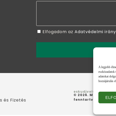
Elfogadom az
Adatvédelmi irán
.
ELKÜLD
A legjobb élmé
eszközadatok t
adatokat dolgo
hozzájárulás e
eskudjvelunk.hu
© 2026. Minden jog
ELF
ás és Fizetés
fenntartva.