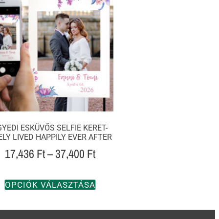
GYEDI ESKÜVŐS SELFIE KERET-
ELY LIVED HAPPILY EVER AFTER
17,436
Ft
–
37,400
Ft
OPCIÓK VÁLASZTÁSA