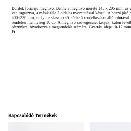
Boríték formájú meghívó. Benne a meghívó mérete 145 x 205 mm, az eg
van ragasztva, a másik fele 2 oldalas nyomtatással készül. A hozzá járó 
400×220 mm, melyhez viaszpecsét kérhető rendelkezésre álló mintával.
rendelési mennyiség 10 db. A meghívó szövegezését kérjük, külön levél
részünkre, hivatkozva a megrendelés számára. Gyártási ideje 10-12 mu
Ft
Facebook
Messenger
X
Copy
Email
Ossza
Link
meg
Kapcsolódó Termékek