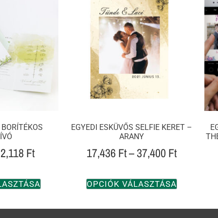
 BORÍTÉKOS
EGYEDI ESKÜVŐS SELFIE KERET –
E
ÍVÓ
ARANY
TH
2,118
Ft
17,436
Ft
–
37,400
Ft
LASZTÁSA
OPCIÓK VÁLASZTÁSA