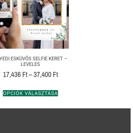
YEDI ESKÜVŐS SELFIE KERET –
LEVELES
17,436
Ft
–
37,400
Ft
OPCIÓK VÁLASZTÁSA