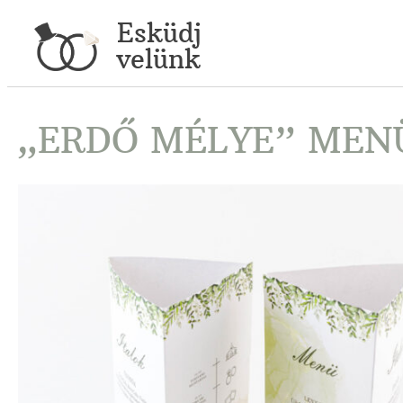
Esküdj
velünk
„ERDŐ MÉLYE” ME