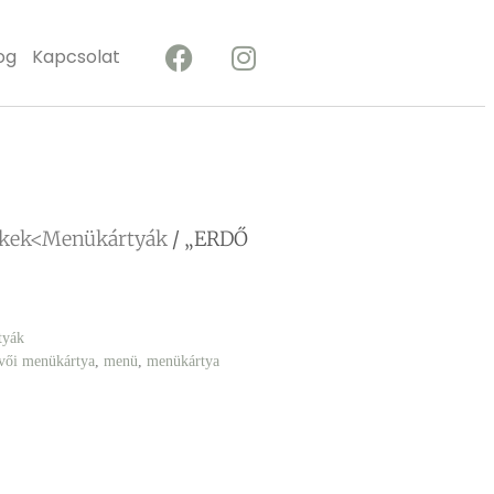
og
Kapcsolat
ékek<Menükártyák
/ „ERDŐ
tyák
vői menükártya
,
menü
,
menükártya