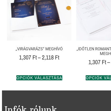
„VIRÁGVARÁZS” MEGHÍVÓ
„IDŐTLEN ROMANT
MEGH
1,307
Ft
–
2,118
Ft
1,307
Ft
–
OPCIÓK VÁLASZTÁSA
OPCIÓK VÁ
Infók rólunk