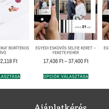
IKA” BORÍTÉKOS
EGYEDI ESKÜVŐS SELFIE KERET –
EG
ÍVÓ
FEKETE-FEHÉR
2,118
Ft
17,436
Ft
–
37,400
Ft
LASZTÁSA
OPCIÓK VÁLASZTÁSA
Ajánlatkérés