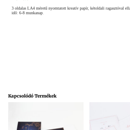
3 oldalas LA4 méretű nyomtatott kreatív papír, kétoldali ragasztóval ell
idő: 6-8 munkanap.
Facebook
Messenger
X
Copy
Email
Ossza
Link
meg
Kapcsolódó Termékek