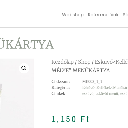
Webshop
Referenciáink
Bl
NÜKÁRTYA
Kezdőlap
/
Shop
/
Esküvő<Kell
MÉLYE” MENÜKÁRTYA
Cikkszám:
ME002_1_1
Kategória:
Esküvő<Kellékek<Menükár
Címkék
esküvő
,
esküvői menü
,
eskü
1,150
Ft