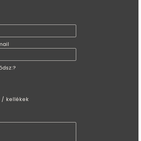
mail
ődsz:?
 / kellékek