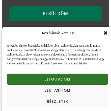
.
ELKÜLDÖM
Hozzájárulás kezelése
További információk
A legjobb élmény biztosítása érdekében olyan technológiákat használunk, mint a
cookie-k az eszközadatok tárolására és/vagy eléréséhez. Ha beleegyezik ezekbe a
Adatvédelmi tájékozató
Impresszum
ÁSZF
technológiákba, akkor olyan adatokat dolgozhatunk fel ezen az oldalon, mint a
Szállítás és Fizetés
böngészési viselkedés vagy az egyedi azonosítók. A hozzájárulás elmulasztása vagy
visszavonása bizonyos funkciókat és funkciókat hátrányosan érinthet.
eskudjvelunk.hu
ELFOGADOM
© 2026. Minden jog fenntartva.
ELUTASÍTOM
Honlapunk sütiket (cookie) használ.
Részletek
RÉSZLETEK
Elfogadom