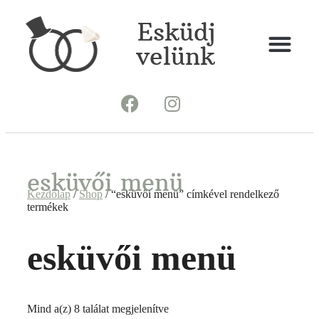
Esküdj
velünk
esküvői menü
Kezdőlap
/
Shop
/ “esküvői menü” címkével rendelkező
termékek
esküvői menü
Mind a(z) 8 találat megjelenítve