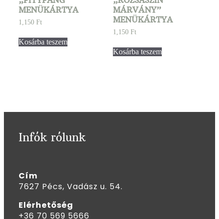
MENÜKÁRTYA
MÁRVÁNY”
MENÜKÁRTYA
1,150
Ft
1,150
Ft
Kosárba teszem
Kosárba teszem
Infók rólunk
Cím
7627 Pécs, Vadász u. 54.
Elérhetőség
+36 70 569 5666