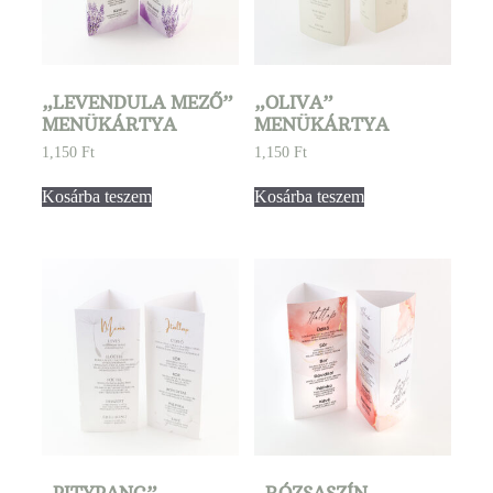
„LEVENDULA MEZŐ”
„OLIVA”
MENÜKÁRTYA
MENÜKÁRTYA
1,150
Ft
1,150
Ft
Kosárba teszem
Kosárba teszem
„PITYPANG”
„RÓZSASZÍN