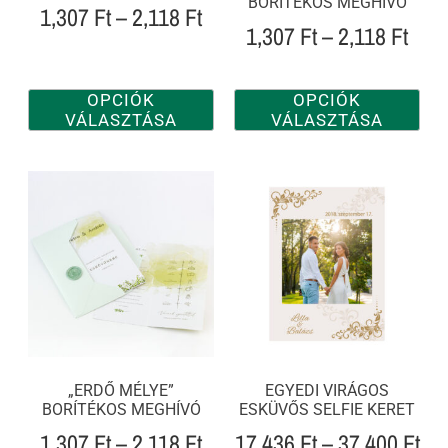
BORÍTÉKOS MEGHÍVÓ
1,307
Ft
–
2,118
Ft
1,307
Ft
–
2,118
Ft
OPCIÓK
OPCIÓK
VÁLASZTÁSA
VÁLASZTÁSA
„ERDŐ MÉLYE”
EGYEDI VIRÁGOS
BORÍTÉKOS MEGHÍVÓ
ESKÜVŐS SELFIE KERET
1,307
Ft
–
2,118
Ft
17,436
Ft
–
37,400
Ft