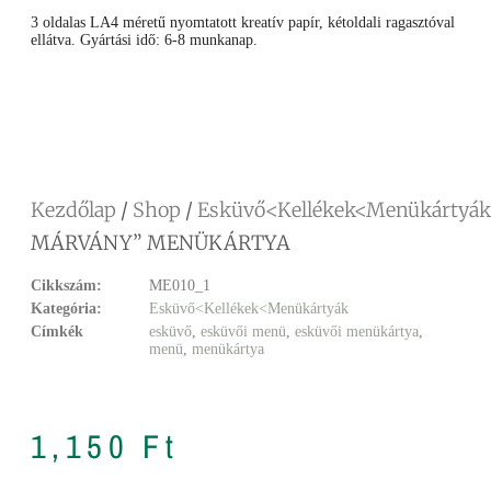
3 oldalas LA4 méretű nyomtatott kreatív papír, kétoldali ragasztóval
ellátva. Gyártási idő: 6-8 munkanap.
Facebook
Messenger
X
Copy
Email
Ossza
Link
meg
Kezdőlap
/
Shop
/
Esküvő<Kellékek<Menükártyák
MÁRVÁNY” MENÜKÁRTYA
Cikkszám:
ME010_1
Kategória:
Esküvő<Kellékek<Menükártyák
Címkék
esküvő
,
esküvői menü
,
esküvői menükártya
,
menü
,
menükártya
1,150
Ft