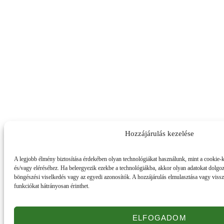
Hozzájárulás kezelése
A legjobb élmény biztosítása érdekében olyan technológiákat használunk, mint a cookie-k
és/vagy eléréséhez. Ha beleegyezik ezekbe a technológiákba, akkor olyan adatokat dolgoz
böngészési viselkedés vagy az egyedi azonosítók. A hozzájárulás elmulasztása vagy viss
funkciókat hátrányosan érinthet.
ELFOGADOM