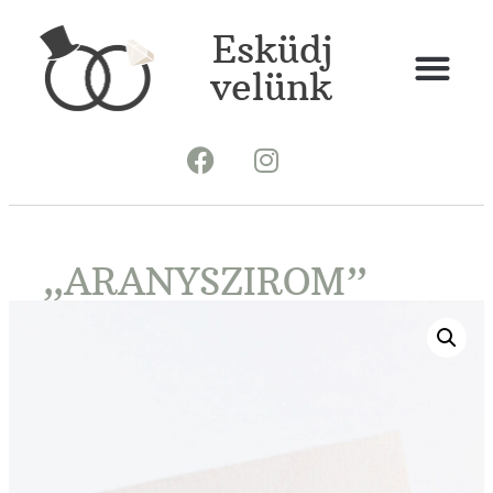
Esküdj
velünk
„ARANYSZIROM”
ÜLTETŐKÁRTYA