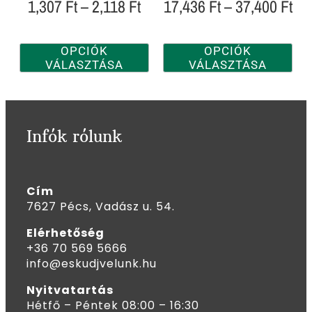
1,307
Ft
–
2,118
Ft
17,436
Ft
–
37,400
Ft
OPCIÓK
OPCIÓK
VÁLASZTÁSA
VÁLASZTÁSA
Infók rólunk
Cím
7627 Pécs, Vadász u. 54.
Elérhetőség
+36 70 569 5666
info@eskudjvelunk.hu
Nyitvatartás
Hétfő – Péntek 08:00 – 16:30