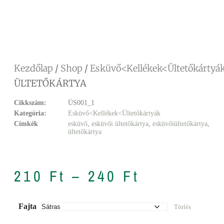
Facebook
Messenger
X
Copy
Email
Ossza
Link
meg
Kezdőlap
/
Shop
/
Esküvő<Kellékek<Ültetőkártyá
ÜLTETŐKÁRTYA
Cikkszám:
ÜS001_1
Kategória:
Esküvő<Kellékek<Ültetőkártyák
Címkék
esküvő
,
esküvői ültetőkártya
,
esküvőiültetőkártya
,
ültetőkártya
210
Ft
–
240
Ft
Fajta
Törlés