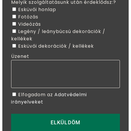
Melyik szolgáltatásunk után érdeklődsz:?
Esküvői honlap
Fotózás
Videózás
Legény / leánybúcsú dekorációk /
kellékek
Esküvői dekorációk / kellékek
Üzenet
Elfogadom az
Adatvédelmi
irányelveket
.
ELKÜLDÖM