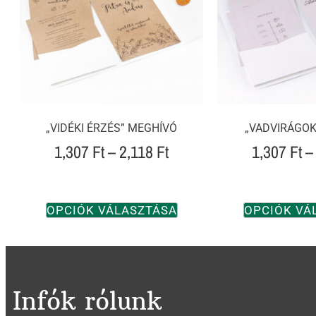
„VIDÉKI ÉRZÉS” MEGHÍVÓ
„VADVIRÁGOK
1,307
Ft
–
2,118
Ft
1,307
Ft
–
OPCIÓK VÁLASZTÁSA
OPCIÓK VÁ
Infók rólunk