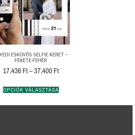
YEDI ESKÜVŐS SELFIE KERET –
FEKETE-FEHÉR
17,436
Ft
–
37,400
Ft
OPCIÓK VÁLASZTÁSA