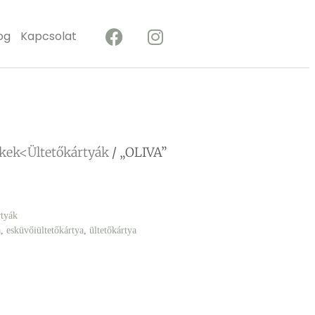
og
Kapcsolat
kek<Ültetőkártyák
/ „OLIVA”
tyák
a
,
esküvőiültetőkártya
,
ültetőkártya