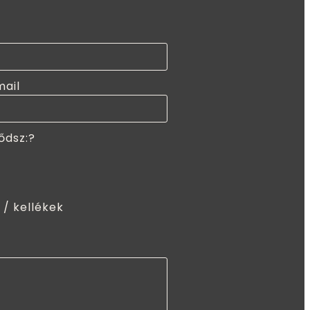
mail
ődsz:?
 / kellékek