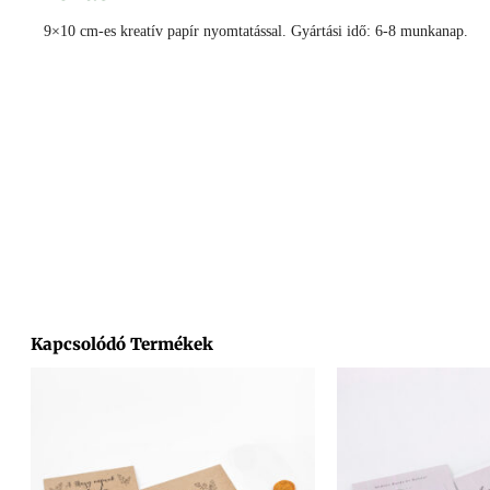
9×10 cm-es kreatív papír nyomtatással. Gyártási idő: 6-8 munkanap.
Facebook
Messenger
X
Copy
Email
Ossza
Link
meg
Kapcsolódó Termékek