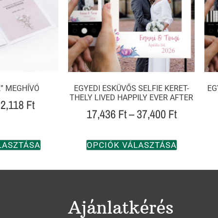
” MEGHÍVÓ
EGYEDI ESKÜVŐS SELFIE KERET-
EG
THELY LIVED HAPPILY EVER AFTER
2,118
Ft
17,436
Ft
–
37,400
Ft
LASZTÁSA
OPCIÓK VÁLASZTÁSA
Ajánlatkérés