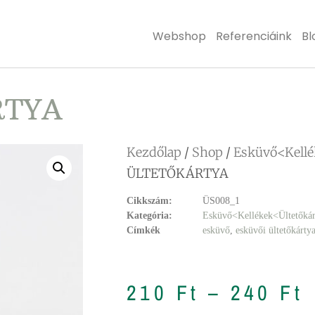
Webshop
Referenciáink
Bl
RTYA
Kezdőlap
/
Shop
/
Esküvő<Kellé
ÜLTETŐKÁRTYA
Cikkszám:
ÜS008_1
Kategória:
Esküvő<Kellékek<Ültetőkár
Címkék
esküvő
,
esküvői ültetőkárty
210
Ft
–
240
Ft