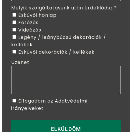
Melyik szolgáltatásunk után érdeklődsz:?
Esküvői honlap
Fotózás
Videózás
Legény / leánybúcsú dekorációk /
kellékek
Esküvői dekorációk / kellékek
Üzenet
Elfogadom az
Adatvédelmi
irányelveket
.
ELKÜLDÖM