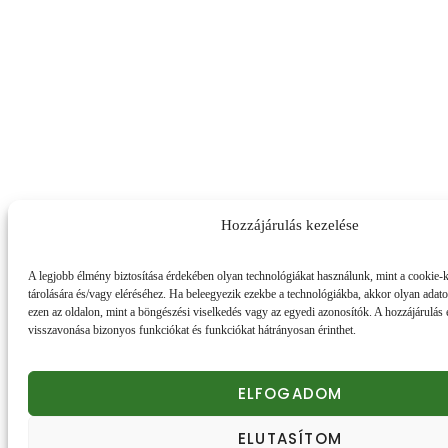
Hozzájárulás kezelése
A legjobb élmény biztosítása érdekében olyan technológiákat használunk, mint a cookie-
tárolására és/vagy eléréséhez. Ha beleegyezik ezekbe a technológiákba, akkor olyan adat
ezen az oldalon, mint a böngészési viselkedés vagy az egyedi azonosítók. A hozzájárulás
visszavonása bizonyos funkciókat és funkciókat hátrányosan érinthet.
ELFOGADOM
ELUTASÍTOM
Honlapunk sütiket (cookie) használ.
Részletek