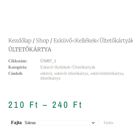
Facebook
Messenger
X
Copy
Email
Ossza
Link
meg
Kezdőlap
/
Shop
/
Esküvő<Kellékek<Ültetőkártyá
ÜLTETŐKÁRTYA
Cikkszám:
ÜS007_1
Kategória:
Esküvő<Kellékek<Ültetőkártyák
Címkék
esküvő
,
esküvői ültetőkártya
,
esküvőiültetőkártya
,
ültetőkártya
210
Ft
–
240
Ft
Fajta
Törlés