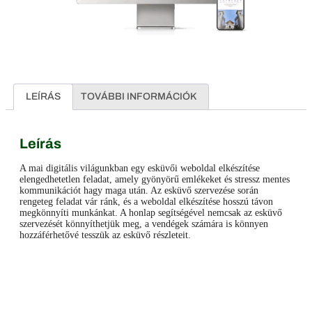
LEÍRÁS
TOVÁBBI INFORMÁCIÓK
Leírás
A mai digitális világunkban egy esküvői weboldal elkészítése
elengedhetetlen feladat, amely gyönyörű emlékeket és stressz mentes
kommunikációt hagy maga után. Az esküvő szervezése során
rengeteg feladat vár ránk, és a weboldal elkészítése hosszú távon
megkönnyíti munkánkat. A honlap segítségével nemcsak az esküvő
szervezését könnyíthetjük meg, a vendégek számára is könnyen
hozzáférhetővé tesszük az esküvő részleteit.
Facebook
Messenger
X
Copy
Email
Ossza
Link
meg