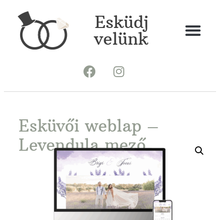
Esküdj
velünk
Esküvői weblap –
Levendula mező