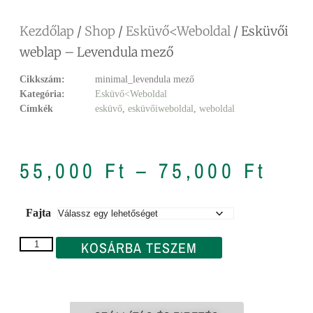
Kezdőlap
/
Shop
/
Esküvő<Weboldal
/ Esküvői
weblap – Levendula mező
Cikkszám:
minimal_levendula mező
Kategória:
Esküvő<Weboldal
Címkék
esküvő
,
esküvőiweboldal
,
weboldal
55,000
Ft
–
75,000
Ft
Fajta
KOSÁRBA TESZEM