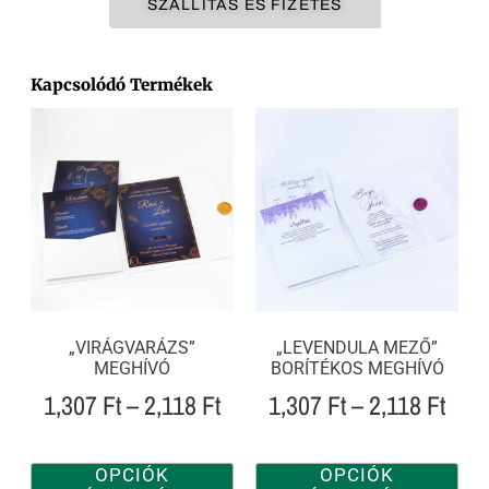
SZÁLLÍTÁS ÉS FIZETÉS
Kapcsolódó Termékek
„VIRÁGVARÁZS”
„LEVENDULA MEZŐ”
MEGHÍVÓ
BORÍTÉKOS MEGHÍVÓ
1,307
Ft
–
2,118
Ft
1,307
Ft
–
2,118
Ft
OPCIÓK
OPCIÓK