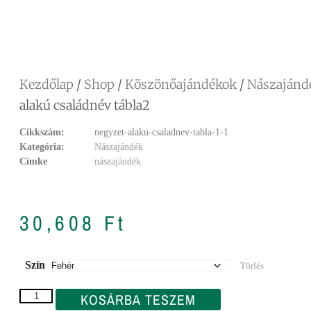
Facebook
Messenger
X
Copy
Email
Ossza
Link
meg
Kezdőlap
/
Shop
/
Köszönőajándékok
/
Nászajánd
alakú családnév tábla2
Cikkszám:
negyzet-alaku-csaladnev-tabla-1-1
Kategória:
Nászajándék
Címke
nászajándék
30,608
Ft
Szín
Törlés
KOSÁRBA TESZEM