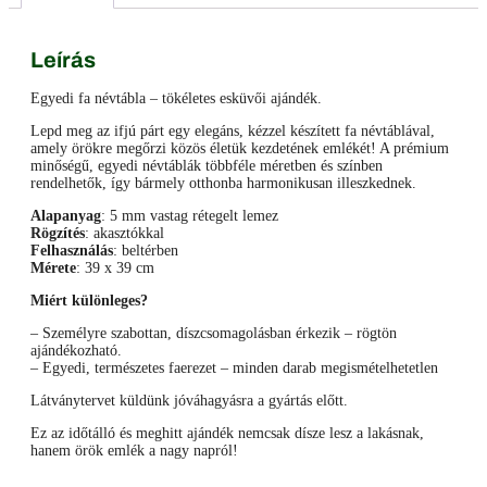
Leírás
Egyedi fa névtábla – tökéletes esküvői ajándék.
Lepd meg az ifjú párt egy elegáns, kézzel készített fa névtáblával,
amely örökre megőrzi közös életük kezdetének emlékét! A prémium
minőségű, egyedi névtáblák többféle méretben és színben
rendelhetők, így bármely otthonba harmonikusan illeszkednek.
Alapanyag
: 5 mm vastag rétegelt lemez
Rögzítés
: akasztókkal
Felhasználás
: beltérben
Mérete
: 39 x 39 cm
Miért különleges?
– Személyre szabottan, díszcsomagolásban érkezik – rögtön
ajándékozható.
– Egyedi, természetes faerezet – minden darab megismételhetetlen
Látványtervet küldünk jóváhagyásra a gyártás előtt.
Ez az időtálló és meghitt ajándék nemcsak dísze lesz a lakásnak,
hanem örök emlék a nagy napról!