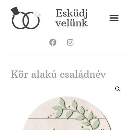
Esküdj
velünk
Kör alakú családnév
tábla2