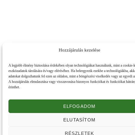
Hozzájárulás kezelése
A legjobb élmény biztosítása érdekében olyan technológiákat használunk, mint a cookie-k
eszközadatok tárolására és/vagy eléréséhez. Ha beleegyezik ezekbe a technológiákba, akk
adatokat dolgozhatunk fel ezen az oldalon, mint a böngészési viselkedés vagy az egyedi 
A hozzájárulás elmulasztása vagy visszavonása bizonyos funkciókat és funkciókat hátrá
érinthet.
ELFOGADOM
ELUTASÍTOM
Honlapunk sütiket (cookie) használ.
Részletek
RÉSZLETEK