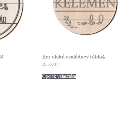
a3
Kör alakú családnév tábla4
30,608
Ft
Opciók választása