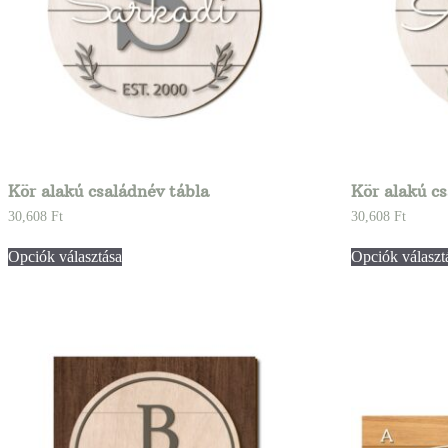
Kör alakú családnév tábla
Kör alakú c
30,608
Ft
30,608
Ft
Opciók választása
Opciók választ