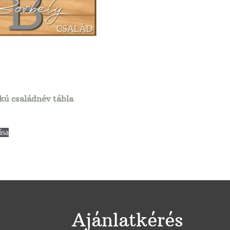
kú családnév tábla
ása
Ajánlatkérés