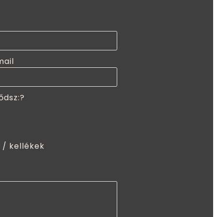
mail
ődsz:?
 / kellékek