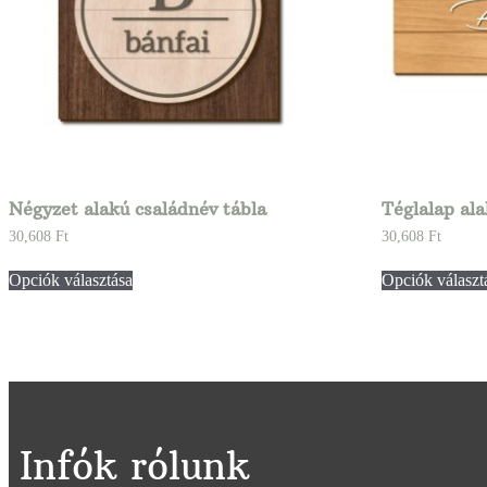
Négyzet alakú családnév tábla
Téglalap ala
30,608
Ft
30,608
Ft
Opciók választása
Opciók választ
Infók rólunk