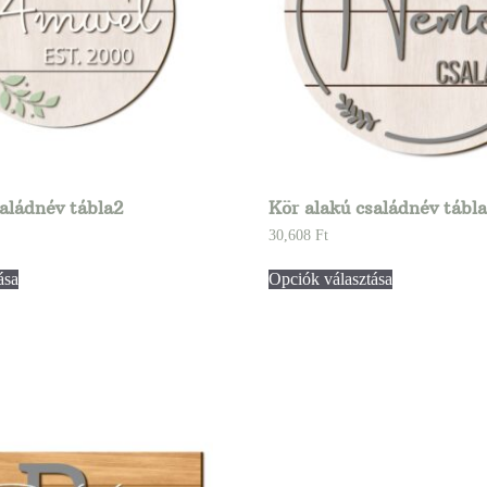
saládnév tábla2
Kör alakú családnév tábl
30,608
Ft
ása
Opciók választása