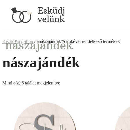
Esküdj
velünk
nászajándék
Kezdőlap
/
Shop
/ “nászajándék” címkével rendelkező termékek
nászajándék
Mind a(z) 6 találat megjelenítve