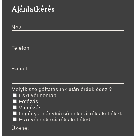
Ajánlatkérés
Név
Telefon
E-mail
Melyik szolgáltatásunk után érdeklődsz:?
Esküvői honlap
Fotózás
Videózás
Legény / leánybúcsú dekorációk / kellékek
Esküvői dekorációk / kellékek
Üzenet