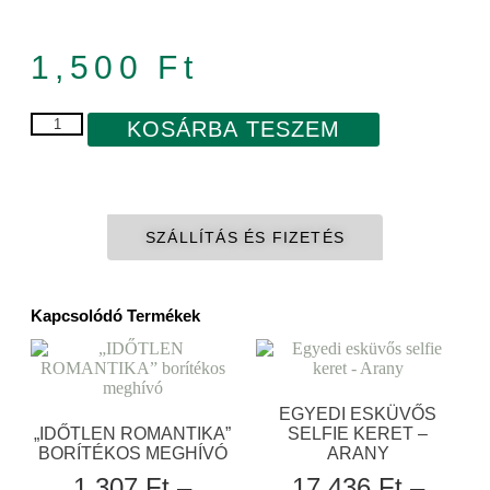
1,500
Ft
KOSÁRBA TESZEM
SZÁLLÍTÁS ÉS FIZETÉS
Kapcsolódó Termékek
EGYEDI ESKÜVŐS
„IDŐTLEN ROMANTIKA”
SELFIE KERET –
BORÍTÉKOS MEGHÍVÓ
ARANY
1,307
Ft
–
17,436
Ft
–