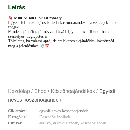
Leírás
Mini Nutella, óriási mosoly!
Egyedi feliratos, 5g-os Nutella köszönőajándék – a vendégek imádni
fogják!
Minden ajándék saját névvel készül, így nemcsak finom, hanem
személyes meglepetés is.
Tökéletes, ha valami apró, de emlékezetes ajándékkal köszönnéd
meg a jelenlétüket.
Facebook
Messenger
X
Copy
Email
Ossza
Link
meg
Kezdőlap
/
Shop
/
Köszönőajándékok
/ Egyedi
neves köszönőajándék
Cikkszám:
egyedi-neves-koszonoajandek
Kategória:
Köszönőajándékok
Címkék
esküvő
,
esküvőiajándék
,
köszönőajándék