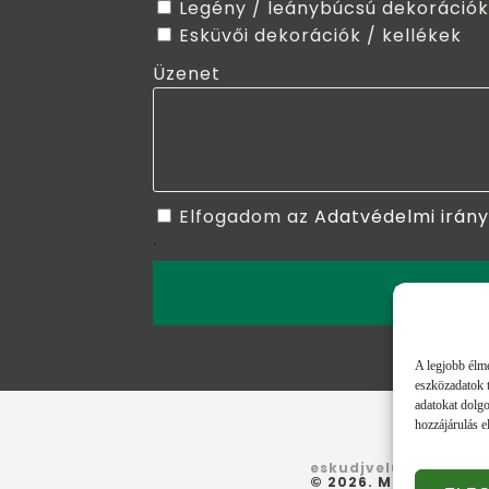
Legény / leánybúcsú dekorációk
Esküvői dekorációk / kellékek
Üzenet
Elfogadom az
Adatvédelmi irán
.
ELKÜLD
A legjobb élmé
eszközadatok t
adatokat dolgo
hozzájárulás e
eskudjvelunk.hu
© 2026. Minden jog