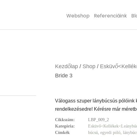
Webshop
Referenciáink
Bl
Kezdőlap
/
Shop
/
Esküvő<Kellé
Bride 3
Válogass szuper lánybúcsús pólóink kö
rendelkezésedre! Kérésre már méretbe
Cikkszám:
LBP_009_2
Kategória:
Esküvő<Kellékek<Leánybú
Címkék
búcsú
,
egyedi póló
,
lánybúc