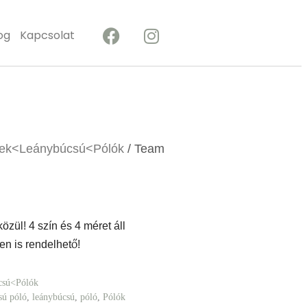
og
Kapcsolat
kek<Leánybúcsú<Pólók
/ Team
zül! 4 szín és 4 méret áll
n is rendelhető!
csú<Pólók
sú póló
,
leánybúcsú
,
póló
,
Pólók