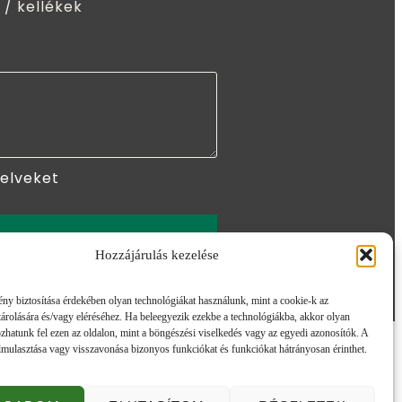
 / kellékek
yelveket
ÖM
Hozzájárulás kezelése
ny biztosítása érdekében olyan technológiákat használunk, mint a cookie-k az
árolására és/vagy eléréséhez. Ha beleegyezik ezekbe a technológiákba, akkor olyan
zhatunk fel ezen az oldalon, mint a böngészési viselkedés vagy az egyedi azonosítók. A
lmulasztása vagy visszavonása bizonyos funkciókat és funkciókat hátrányosan érinthet.