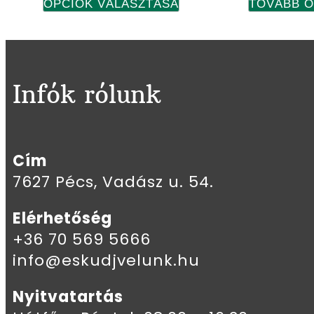
OPCIÓK VÁLASZTÁSA
TOVÁBB 
Infók rólunk
Cím
7627 Pécs, Vadász u. 54.
Elérhetőség
+36 70 569 5666
info@eskudjvelunk.hu
Nyitvatartás