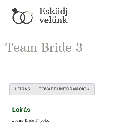
Esküdj
velünk
Team Bride 3
LEÍRÁS
TOVÁBBI INFORMÁCIÓK
Leírás
„Team Bride 3” póló.
Facebook
Messenger
X
Copy
Email
Ossza