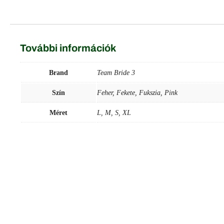
Link
meg
További információk
Brand
Team Bride 3
Szín
Feher, Fekete, Fukszia, Pink
Méret
L, M, S, XL