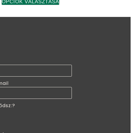
OPCIÓK VÁLASZTÁSA
mail
ődsz:?