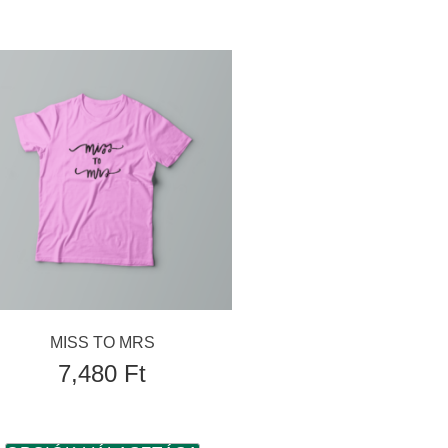
MISS TO MRS
7,480
Ft