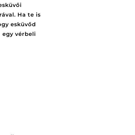
esküvői
ával. Ha te is
hogy esküvőd
 egy vérbeli