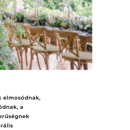
ok elmosódnak,
ódnak, a
erűségnek
rális