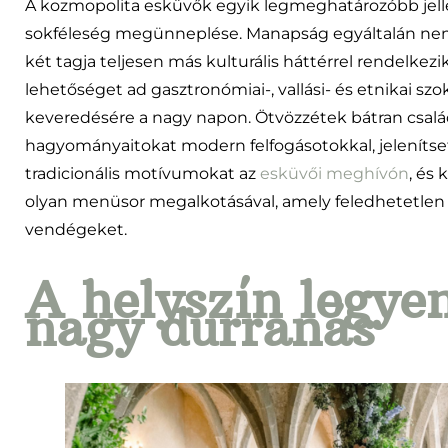
A kozmopolita esküvők egyik legmeghatározóbb jel
sokféleség megünneplése. Manapság egyáltalán nem 
két tagja teljesen más kulturális háttérrel rendelkezik
lehetőséget ad gasztronómiai-, vallási- és etnikai sz
keveredésére a nagy napon. Ötvözzétek bátran csalá
hagyományaitokat modern felfogásotokkal, jeleníts
tradicionális motívumokat az
esküvői meghívón
, és 
olyan menüsor megalkotásával, amely feledhetetlen ut
vendégeket.
A helyszín legye
nagy durranás