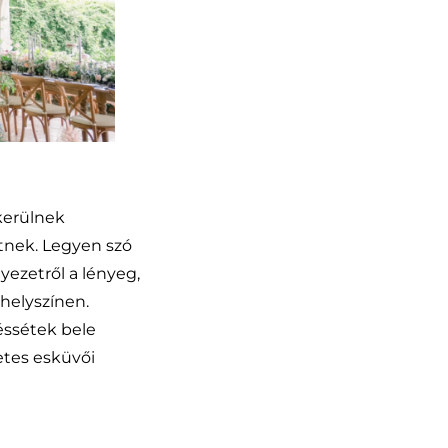
kerülnek
tnek. Legyen szó
yezetről a lényeg,
helyszínen.
éssétek bele
tes esküvői