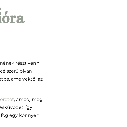
z
ióra
ének részt venni,
célszerű olyan
tba, amelyektől az
keretet
, ámodj meg
esküvődet, így
m fog egy könnyen