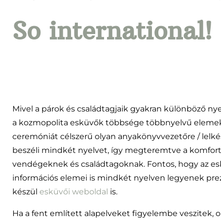
So international!
Mivel a párok és családtagjaik gyakran különböző ny
a kozmopolita esküvők többsége többnyelvű elemek
ceremóniát célszerű olyan anyakönyvvezetőre / lelkész
beszéli mindkét nyelvet, így megteremtve a komfor
vendégeknek és családtagoknak. Fontos, hogy az es
információs elemei is mindkét nyelven legyenek prez
készül
esküvői weboldal
is.
Ha a fent említett alapelveket figyelembe veszitek, 