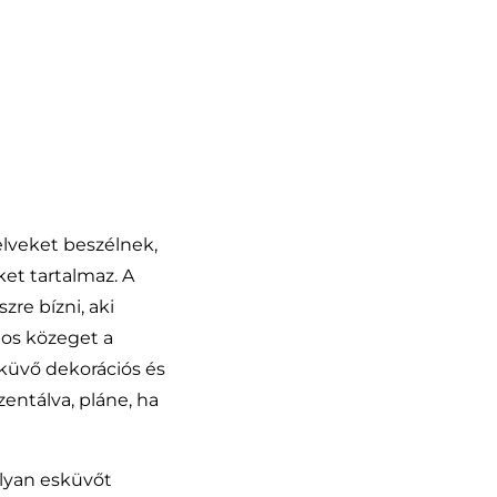
elveket beszélnek,
et tartalmaz. A
re bízni, aki
tos közeget a
küvő dekorációs és
entálva, pláne, ha
olyan esküvőt