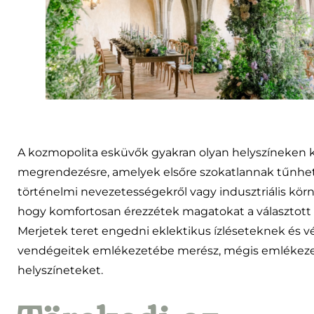
A kozmopolita esküvők gyakran olyan helyszíneken 
megrendezésre, amelyek elsőre szokatlannak tűnhe
történelmi nevezetességekről vagy indusztriális körn
hogy komfortosan érezzétek magatokat a választott 
Merjetek teret engedni eklektikus ízléseteknek és v
vendégeitek emlékezetébe merész, mégis emlékeze
helyszíneteket.