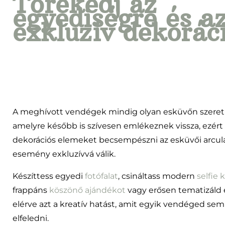
Törekedj az
egyediségre és a
exkluzív dekorác
A meghívott vendégek mindig olyan esküvőn szeretn
amelyre később is szívesen emlékeznek vissza, ezért 
dekorációs elemeket becsempészni az esküvői arcula
esemény exkluzívvá válik.
Készíttess egyedi
fotófalat
, csináltass modern
selfie 
frappáns
köszönő ajándékot
vagy erősen tematizáld 
elérve azt a kreatív hatást, amit egyik vendéged se
elfeledni.