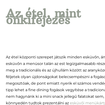
Az étel, mint
önkifejezés
Az étel központi szerepet játszik minden esküvőn, 
esküvőn a menüsor talán az est legizgalmasabb részét
meg a tradicionális és az újhullám között az aranykö
féljetek olyan újdonságokat belecsempészni a fogás
megosztóak, de pont emiatt nyerik el számos vendég
tipp lehet a fine dining fogások vegyítése a tradicioná
nem hagynánk ki a mini snack jellegű falatokat sem
könnyedén tudtok prezentálni az
esküvői menükárt