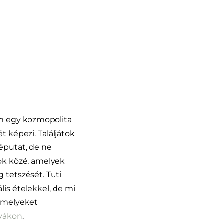
ám egy kozmopolita
 képezi. Találjátok
zéputat, de ne
ok közé, amelyek
 tetszését. Tuti
lis ételekkel, de mi
, melyeket
yákon
.