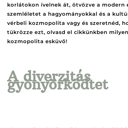
korlátokon ívelnek át, ötvözve a modern 
szemléletet a hagyományokkal és a kultúr
vérbeli kozmopolita vagy és szeretnéd, 
tükrözze ezt, olvasd el cikkünkben milyen
kozmopolita esküvő!
A diverzitás
gyönyörködtet