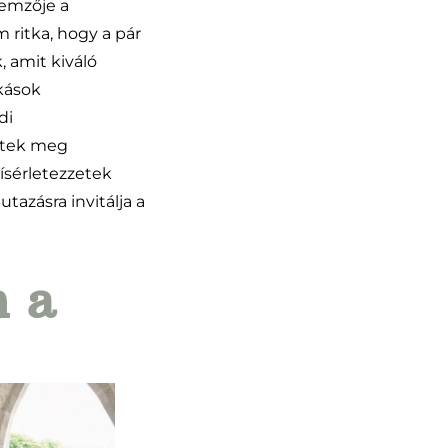
lemzője a
ritka, hogy a pár
, amit kiváló
okások
di
etek meg
kísérletezzetek
azásra invitálja a
n a