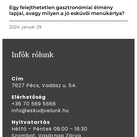
Egy felejthetetlen gasztronómiai élmény
lapjai, avagy milyen a jó esküvői menükártya?
2024. január 29.
Infók rólunk
Cím
7627 Pécs, Vadász u. 54.
Elérhetőség
+36 70 569 5666
info@eskudjvelunk.hu
Nyitvatartás
Hétfő – Péntek 08:00 – 16:30
Szombat, Vasárnap Zárva