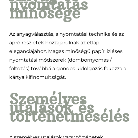
nyomtatás
minősége
Az anyagválasztás, a nyomtatási technika és az
apró részletek hozzájárulnak az étlap
eleganciájához. Magas minőségű papír, ízléses
nyomtatási módszerek (dombornyomás /
foltozás) továbbá a gondos kidolgozás fokozza a
kártya kifinomultságát.
Személyes
utalások és
történetmesélés
A személyes utalások vagy történetek