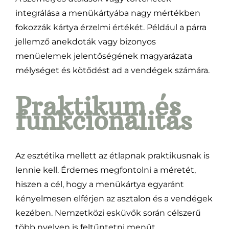
integrálása a menükártyába nagy mértékben
fokozzák kártya érzelmi értékét. Például a párra
jellemző anekdoták vagy bizonyos
menüelemek jelentőségének magyarázata
mélységet és kötődést ad a vendégek számára.
Praktikum és
funkcionalitás
Az esztétika mellett az étlapnak praktikusnak is
lennie kell. Érdemes megfontolni a méretét,
hiszen a cél, hogy a menükártya egyaránt
kényelmesen elférjen az asztalon és a vendégek
kezében. Nemzetközi esküvők során célszerű
több nyelven is feltűntetni menüt.