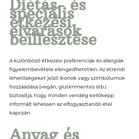
Diétás- és
speciális
étkezési
elvárások
beillesztése
A különböző étkezési preferenciák és allergiák
figyelembevétele elengedhetetlen. Az étrendi
lehetőségeket jelző ikonok vagy szimbólumok
hozzáadása (vegán, gluténmentes stb.)
biztosítja, hogy minden vendég kellőképp
informált lehessen az elfogyasztandó étel
kapcsán.
Anyag és