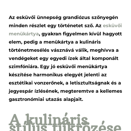
Az esküvői ünnepség grandiózus szőnyegén
minden részlet egy történetet sző. Az
esküvői
menükártya
, gyakran figyelmen kívül hagyott
elem, pedig a menükártya a kulináris
történetmesélés vásznává válik, meghívva a
vendégeket egy egyedi ízek által komponált
szimfóniára. Egy jó esküvői menükártya
készítése harmonikus elegyét jelenti az
esztétikai vonzerőnek, a letisztultságnak és a
jegyespár ízlésének, megteremtve a kellemes
gasztronómiai utazás alapjait.
A kulináris
stílus tükrözése