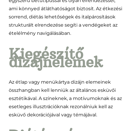
egyszerű betűtípussal és olyan elrendezéssel,
ami könnyed átláthatóságot biztosít. Az étkezési
sorrend, diétás lehetőségek és italpárosítások
strukturált elrendezése segíti a vendégeket az
ételélmény navigálásában.
Kiegészítő
dizájnelemek
Az étlap vagy menükártya dizájn elemeinek
összhangban kell lenniük az általános esküvői
esztétikával. A színeknek, a motívumoknak és az
esetleges illusztrációknak rezonálniuk kell az
esküvő dekorációjával vagy témájával.