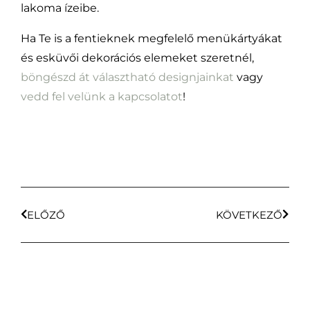
lakoma ízeibe.
Ha Te is a fentieknek megfelelő menükártyákat
és esküvői dekorációs elemeket szeretnél,
böngészd át választható designjainkat
vagy
vedd fel velünk a kapcsolatot
!
ELŐZŐ
KÖVETKEZŐ