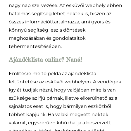
nagy nap szervezése. Az esküvői webhely ebben
hatalmas segítség lehet nektek is, hiszen az
összes információttartalmazza, ami gyors és
könnyű segítség lesz a döntések
meghozásában és gondolataitok
tehermentesítésében.
Ajándéklista online? Naná!
Említésre méltó példa az ajándéklista
feltüntetése az esküvői webhelyen. A vendégek
így át tudják nézni, hogy valójában mire is van
szüksége az ifjú párnak, illetve elkerülhető az a
sajnálatos eset is, hogy bármilyen eszközből
többet kapjunk. Ha valaki megvett nektek
valamit, egyszerűen kihúzhatja a beszerzett
ajándékot a listáról, így könnyítve a többi