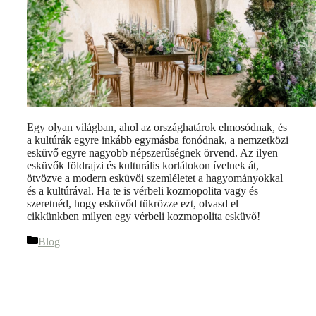
Egy olyan világban, ahol az országhatárok elmosódnak, és
a kultúrák egyre inkább egymásba fonódnak, a nemzetközi
esküvő egyre nagyobb népszerűségnek örvend. Az ilyen
esküvők földrajzi és kulturális korlátokon ívelnek át,
ötvözve a modern esküvői szemléletet a hagyományokkal
és a kultúrával. Ha te is vérbeli kozmopolita vagy és
szeretnéd, hogy esküvőd tükrözze ezt, olvasd el
cikkünkben milyen egy vérbeli kozmopolita esküvő!
Blog