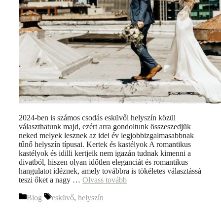
2024-ben is számos csodás esküvői helyszín közül
választhatunk majd, ezért arra gondoltunk összeszedjük
neked melyek lesznek az idei év legjobbizgalmasabbnak
tűnő helyszín típusai. Kertek és kastélyok A romantikus
kastélyok és idilli kertjeik nem igazán tudnak kimenni a
divatból, hiszen olyan időtlen eleganciát és romantikus
hangulatot idéznek, amely továbbra is tökéletes választássá
teszi őket a nagy …
Olvass tovább
Blog
esküvő
,
helyszín