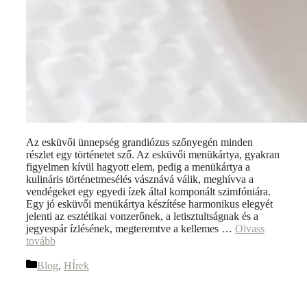
Az esküvői ünnepség grandiózus szőnyegén minden
részlet egy történetet sző. Az esküvői menükártya, gyakran
figyelmen kívül hagyott elem, pedig a menükártya a
kulináris történetmesélés vásznává válik, meghívva a
vendégeket egy egyedi ízek által komponált szimfóniára.
Egy jó esküvői menükártya készítése harmonikus elegyét
jelenti az esztétikai vonzerőnek, a letisztultságnak és a
jegyespár ízlésének, megteremtve a kellemes …
Olvass
tovább
Blog
,
HÍrek