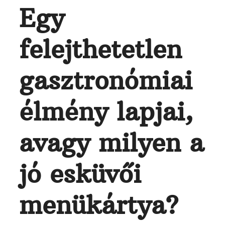
Egy
felejthetetlen
gasztronómiai
élmény lapjai,
avagy milyen a
jó esküvői
menükártya?