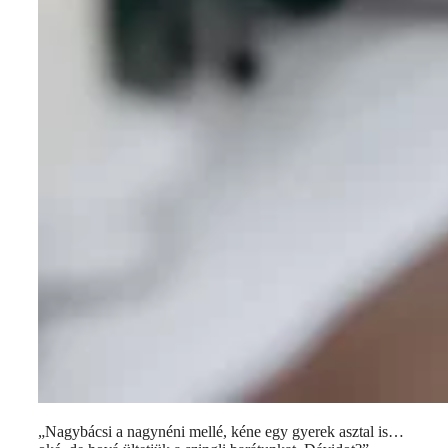
„Nagybácsi a nagynéni mellé, kéne egy gyerek asztal is…