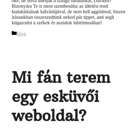
oké, de hová ültetjük a szingli barátunkat, Dávidot?”
Bizonyára Te is most szembesülsz az ültetési rend
kialakításának kálváriájával, de nem kell aggódnod, hiszen
írásunkban összeszedtünk neked pár tippet, ami segít
kiigazodni a székek és asztalok labirintusában!
Blog
Mi fán terem
egy esküvői
weboldal?